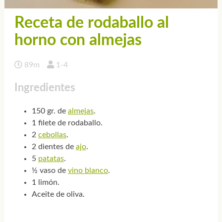
Receta de rodaballo al
horno con almejas
89m
1-4
Ingredientes
150 gr. de
almejas
.
1 filete de rodaballo.
2
cebollas
.
2 dientes de
ajo
.
5
patatas
.
½ vaso de
vino blanco
.
1 limón.
Aceite de oliva.