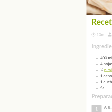
Recet
10m
Ingredie
400 ml
4 hoja
½
pimi
1 cebo
1 cuch
Sal
Preparac
A la 