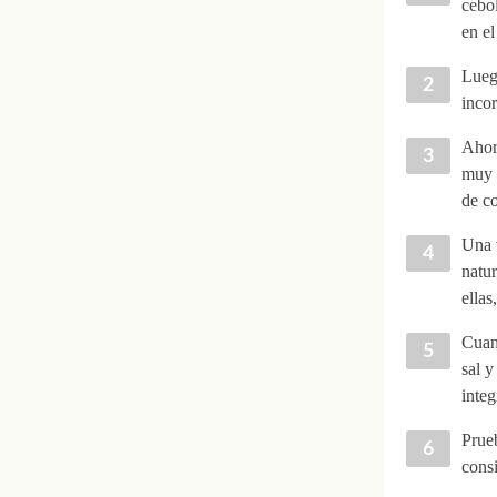
cebol
en el
Luego
incor
Ahora
muy p
de co
Una 
natur
ellas
Cuan
sal y
integ
Prueb
consi