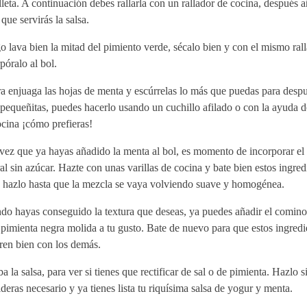
leta. A continuación debes rallarla con un rallador de cocina, después a
 que servirás la salsa.
 lava bien la mitad del pimiento verde, sécalo bien y con el mismo ralla
póralo al bol.
 enjuaga las hojas de menta y escúrrelas lo más que puedas para despu
equeñitas, puedes hacerlo usando un cuchillo afilado o con la ayuda de
cina ¡cómo prefieras!
vez que ya hayas añadido la menta al bol, es momento de incorporar el
al sin azúcar. Hazte con unas varillas de cocina y bate bien estos ingre
, hazlo hasta que la mezcla se vaya volviendo suave y homogénea.
do hayas conseguido la textura que deseas, ya puedes añadir el comino
 pimienta negra molida a tu gusto. Bate de nuevo para que estos ingredi
ren bien con los demás.
a la salsa, para ver si tienes que rectificar de sal o de pimienta. Hazlo si
deras necesario y ya tienes lista tu riquísima salsa de yogur y menta.