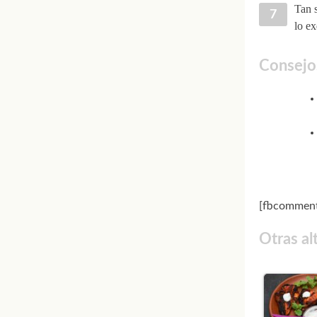
Tan s
lo ex
Consejos
[fbcomment
Otras al