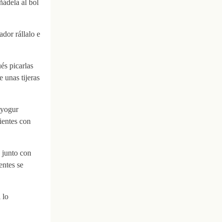
ñádela al bol
dor rállalo e
és picarlas
 unas tijeras
 yogur
dientes con
 junto con
entes se
 lo