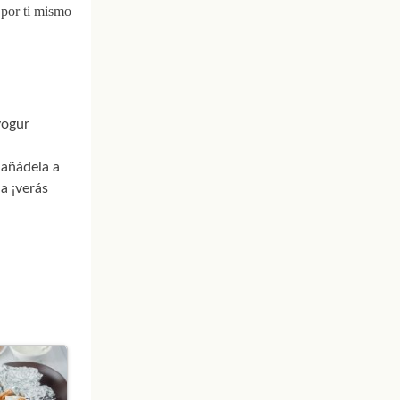
 por ti mismo
yogur
 añádela a
a ¡verás