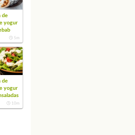
 de
de yogur
ebab
5m
 de
de yogur
nsaladas
10m