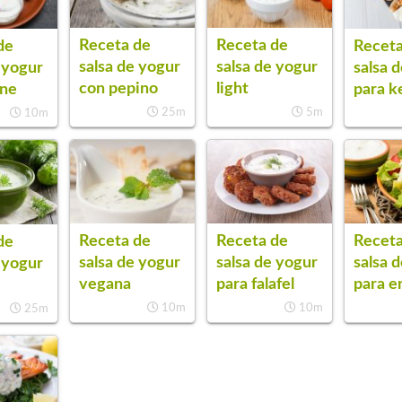
Receta de
Receta de
de
Receta
salsa de yogur
salsa de yogur
 yogur
salsa 
con pepino
light
rne
para k
25m
5m
10m
Receta de
Receta de
Receta
de
salsa de yogur
salsa de yogur
salsa 
 yogur
vegana
para falafel
para e
10m
10m
25m