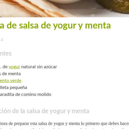
a de salsa de yogur y menta
4
ntes
. de
yogur
natural sin azúcar
s de menta
ento verde
lleta pequeña
aradita de comino molido
ión de la salsa de yogur y menta
hora de preparar esta salsa de yogur y menta lo primero que debes hacer