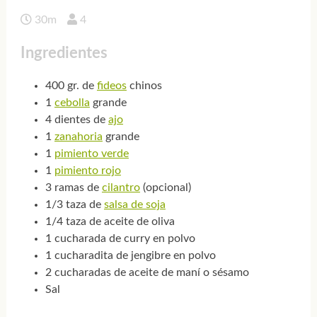
30m
4
Ingredientes
400 gr. de
fideos
chinos
1
cebolla
grande
4 dientes de
ajo
1
zanahoria
grande
1
pimiento verde
1
pimiento rojo
3 ramas de
cilantro
(opcional)
1/3 taza de
salsa de soja
1/4 taza de aceite de oliva
1 cucharada de curry en polvo
1 cucharadita de jengibre en polvo
2 cucharadas de aceite de maní o sésamo
Sal