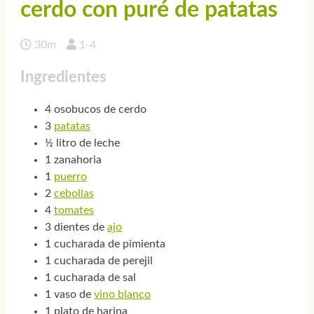
cerdo con puré de patatas
30m
1-4
Ingredientes
4 osobucos de cerdo
3
patatas
½ litro de leche
1 zanahoria
1
puerro
2
cebollas
4
tomates
3 dientes de
ajo
1 cucharada de pimienta
1 cucharada de perejil
1 cucharada de sal
1 vaso de
vino blanco
1 plato de harina