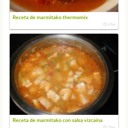
Receta de marmitako thermomix
63m
Receta de marmitako con salsa vizcaína
76m