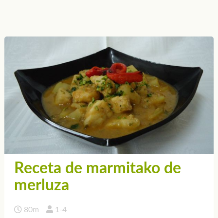
Receta de marmitako de
merluza
80m
1-4