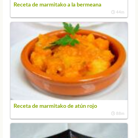
Receta de marmitako a la bermeana
44m
Receta de marmitako de atún rojo
88m