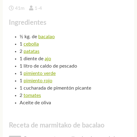
41m
1-4
Ingredientes
½ kg. de
bacalao
1
cebolla
2
patatas
1 diente de
ajo
1 litro de caldo de pescado
1
pimiento verde
1
pimiento rojo
1 cucharada de pimentón picante
2
tomates
Aceite de oliva
Receta de marmitako de bacalao