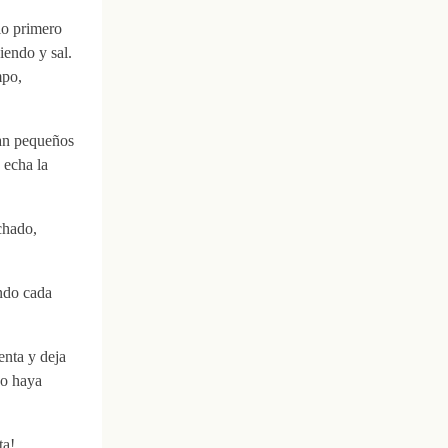
lo primero
iendo y sal.
mpo,
tan pequeños
 echa la
chado,
ndo cada
enta y deja
do haya
ta!