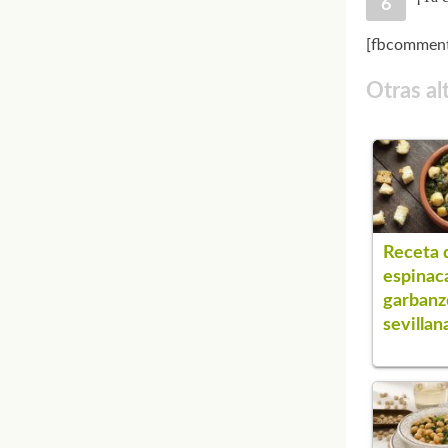
[fbcomment
Otras al
Receta 
espinac
garbanzo
sevillan