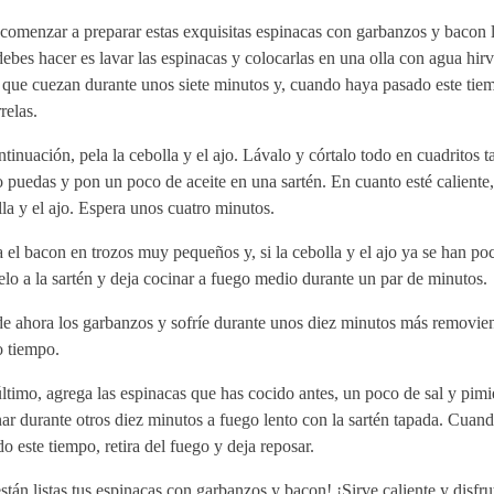
comenzar a preparar estas exquisitas espinacas con garbanzos y bacon 
ebes hacer es lavar las espinacas y colocarlas en una olla con agua hirv
 que cuezan durante unos siete minutos y, cuando haya pasado este tie
relas.
tinuación, pela la cebolla y el ajo. Lávalo y córtalo todo en cuadritos 
puedas y pon un poco de aceite en una sartén. En cuanto esté caliente,
la y el ajo. Espera unos cuatro minutos.
 el bacon en trozos muy pequeños y, si la cebolla y el ajo ya se han po
lo a la sartén y deja cocinar a fuego medio durante un par de minutos.
e ahora los garbanzos y sofríe durante unos diez minutos más removie
o tiempo.
ltimo, agrega las espinacas que has cocido antes, un poco de sal y pimi
ar durante otros diez minutos a fuego lento con la sartén tapada. Cuan
o este tiempo, retira del fuego y deja reposar.
stán listas tus espinacas con garbanzos y bacon! ¡Sirve caliente y disfru