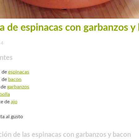
a de espinacas con garbanzos y
4
ntes
. de
espinacas
. de
bacon
 de
garbanzos
bolla
te de
ajo
ta al gusto
ión de las espinacas con garbanzos y bacon