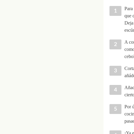
Para 
que d
Deja
escúr
A con
como 
cebol
Corta
añáde
Añad
ciert
Por ú
cocin
pasad
¡Ya e