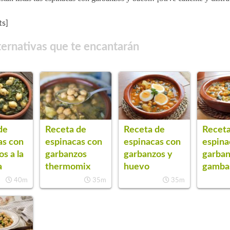
s]
ternativas que te encantarán
de
Receta de
Receta de
Receta
as con
espinacas con
espinacas con
espina
s a la
garbanzos
garbanzos y
garban
a
thermomix
huevo
gamba
40m
35m
35m