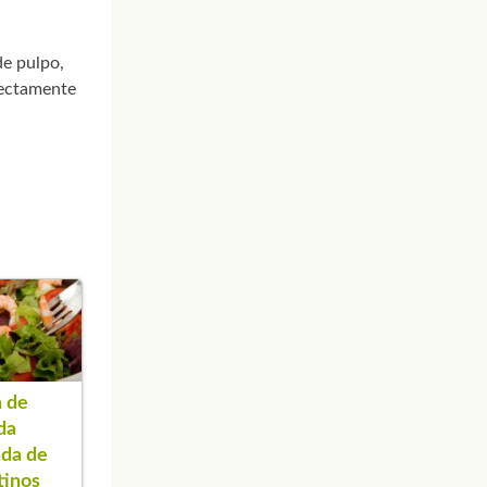
de pulpo,
rectamente
 de
da
da de
tinos