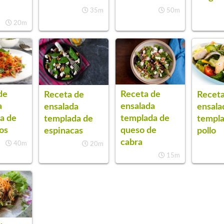
35m
50m
20m
de
Receta de
Receta de
Receta
a
ensalada
ensalada
ensala
a de
templada de
templada de
templa
os
queso de
espinacas
pollo
cabra
40m
20m
15m