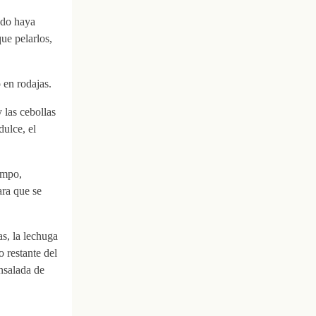
ndo haya
ue pelarlos,
o en rodajas.
 las cebollas
dulce, el
empo,
ara que se
as, la lechuga
 restante del
ensalada de