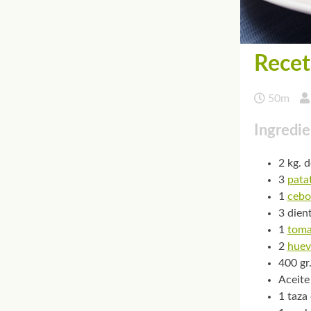
Recet
50m
Ingredie
2 kg. 
3
pata
1
cebo
3 dien
1
toma
2
huev
400 gr
Aceite
1 taza