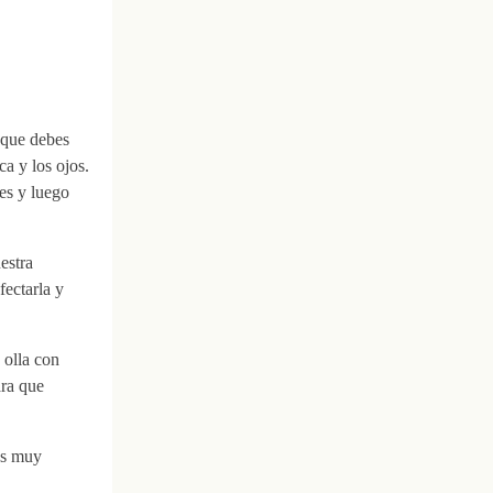
 que debes
ca y los ojos.
es y luego
estra
fectarla y
 olla con
ara que
tos muy