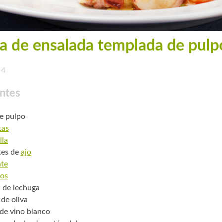
a de ensalada templada de pulp
4
ntes
de pulpo
tas
lla
tes de
ajo
te
os
. de lechuga
 de oliva
 de vino blanco