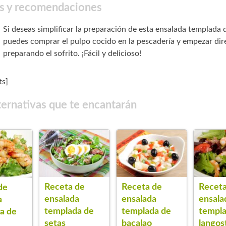
s y recomendaciones
Si deseas simplificar la preparación de esta ensalada templada 
puedes comprar el pulpo cocido en la pescadería y empezar di
preparando el sofrito. ¡Fácil y delicioso!
s]
ternativas que te encantarán
Receta de
Receta de
Receta
de
ensalada
ensalada
ensala
a
templada de
templada de
templa
a de
setas
bacalao
langos