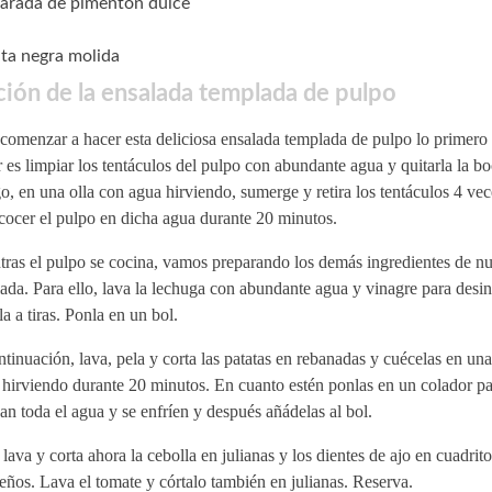
arada de pimentón dulce
ta negra molida
ión de la ensalada templada de pulpo
comenzar a hacer esta deliciosa ensalada templada de pulpo lo primero
 es limpiar los tentáculos del pulpo con abundante agua y quitarla la bo
, en una olla con agua hirviendo, sumerge y retira los tentáculos 4 vec
cocer el pulpo en dicha agua durante 20 minutos.
ras el pulpo se cocina, vamos preparando los demás ingredientes de nu
ada. Para ello, lava la lechuga con abundante agua y vinagre para desin
la a tiras. Ponla en un bol.
tinuación, lava, pela y corta las patatas en rebanadas y cuécelas en una
 hirviendo durante 20 minutos. En cuanto estén ponlas en un colador p
an toda el agua y se enfríen y después añádelas al bol.
 lava y corta ahora la cebolla en julianas y los dientes de ajo en cuadri
ños. Lava el tomate y córtalo también en julianas. Reserva.