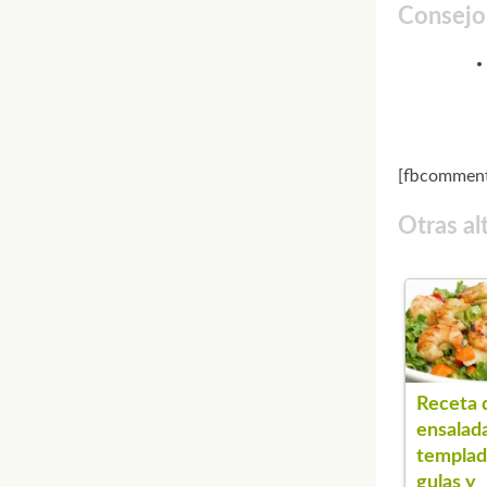
Consejo
[fbcomment
Otras al
Receta 
ensalad
templad
gulas y