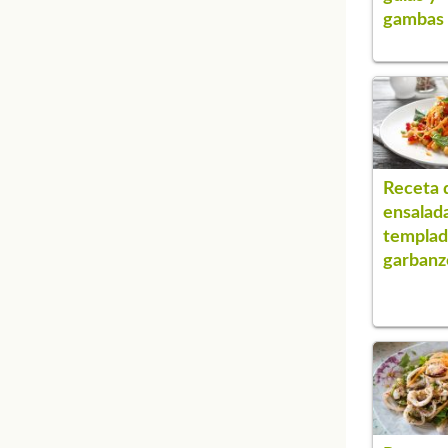
gambas
Receta 
ensalad
templad
garbanz