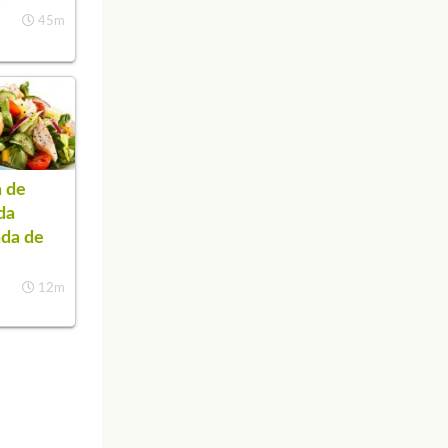
45m
 de
da
da de
12m