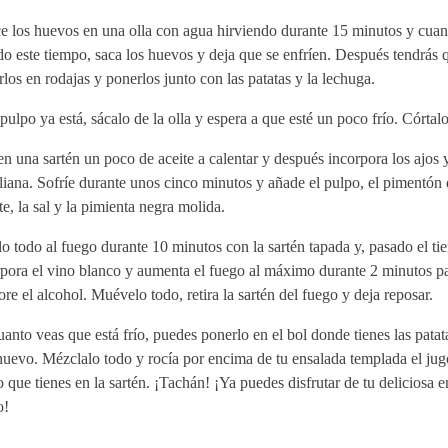
e los huevos en una olla con agua hirviendo durante 15 minutos y cua
o este tiempo, saca los huevos y deja que se enfríen. Después tendrás q
rlos en rodajas y ponerlos junto con las patatas y la lechuga.
 pulpo ya está, sácalo de la olla y espera a que esté un poco frío. Córtal
n una sartén un poco de aceite a calentar y después incorpora los ajos y
liana. Sofríe durante unos cinco minutos y añade el pulpo, el pimentón 
e, la sal y la pimienta negra molida.
o todo al fuego durante 10 minutos con la sartén tapada y, pasado el ti
rpora el vino blanco y aumenta el fuego al máximo durante 2 minutos p
re el alcohol. Muévelo todo, retira la sartén del fuego y deja reposar.
anto veas que está frío, puedes ponerlo en el bol donde tienes las patat
huevo. Mézclalo todo y rocía por encima de tu ensalada templada el jugo
 que tienes en la sartén. ¡Tachán! ¡Ya puedes disfrutar de tu deliciosa 
o!