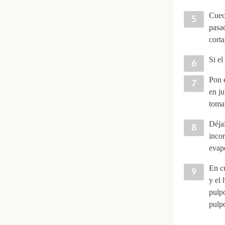
Cuec
pasad
corta
Si el
Pon e
en ju
tomat
Déjal
inco
evapo
En cu
y el 
pulpo
pulp