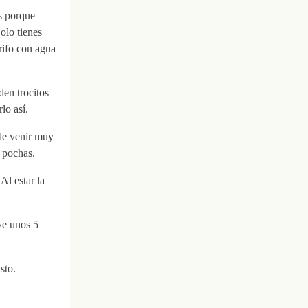
es porque
olo tienes
rifo con agua
den trocitos
lo así.
ede venir muy
a pochas.
Al estar la
ve unos 5
sto.