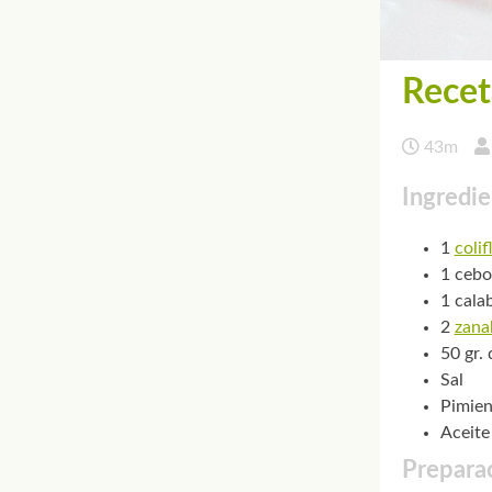
Recet
43m
Ingredie
1
colif
1 cebo
1 cala
2
zana
50 gr.
Sal
Pimien
Aceite
Preparac