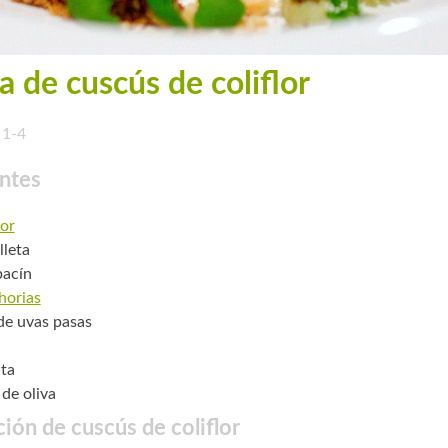
a de cuscús de coliflor
1-4
ntes
lor
lleta
bacín
horias
 de uvas pasas
ta
 de oliva
ión de cuscús de coliflor