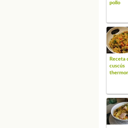
pollo
Receta 
cuscús
thermo