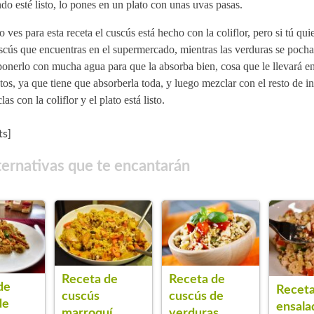
o esté listo, lo pones en un plato con unas uvas pasas.
ves para esta receta el cuscús está hecho con la coliflor, pero si tú qui
scús que encuentras en el supermercado, mientras las verduras se pocha
onerlo con mucha agua para que la absorba bien, cosa que le llevará en
os, ya que tiene que absorberla toda, y luego mezclar con el resto de in
as con la coliflor y el plato está listo.
s]
ternativas que te encantarán
Receta de
Receta de
de
Receta
cuscús
cuscús de
de
ensala
marroquí
verduras