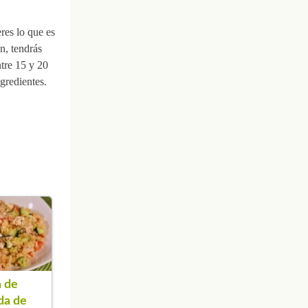
eres lo que es
n, tendrás
tre 15 y 20
gredientes.
 de
da de