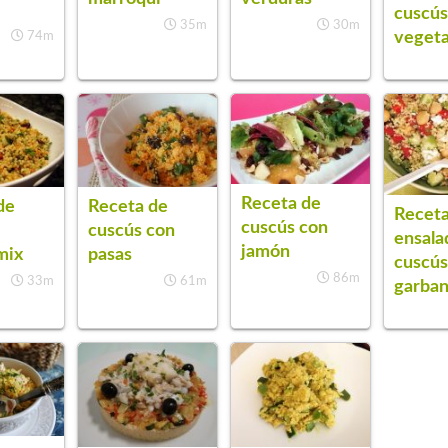
cuscú
35m
30m
vegeta
74m
Receta de
de
Receta de
Receta
cuscús con
cuscús con
ensala
jamón
mix
pasas
cuscús
86m
33m
61m
garba