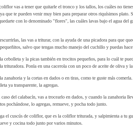
coliflor vas a tener que quitarle el tronco y los tallos, los cuáles no tien
, ya que te pueden venir muy bien para preparar otros riquísimos plato. S
uedarte con lo denominado "flores", las cuáles lavas bajo el agua del g
escurrirlas, las vas a triturar, con la ayuda de una picadora para que que
pequeñitos, salvo que tengas mucho manejo del cuchillo y puedas hacer
la cebolleta y la picas también en trocitos pequeños, para lo cuál te pu
la trituradora. Ponla en una cacerola con un poco de aceite de oliva y l
la zanahoria y la cortas en dados o en tiras, como te guste más comerla. 
leta ya transparente, la agregas.
 caso del calabacín, vas a trocearlo en dados, y cuando la zanahoria lle
tos pochándose, lo agregas, remueve, y pocha todo junto.
a el cuscús de coliflor, que es la coliflor triturada, y salpimienta a tu gu
eve y cocina todo junto por varios minutos.