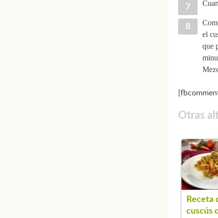
Cuand
Como 
el cu
que p
minut
Mezcl
[fbcomment
Otras al
Receta 
cuscús 