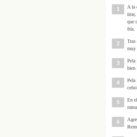
A la 
tirar
que q
fría.
Tras 
muy 
Pela 
bien 
Pela 
cebol
En el
minu
Agreg
Remu