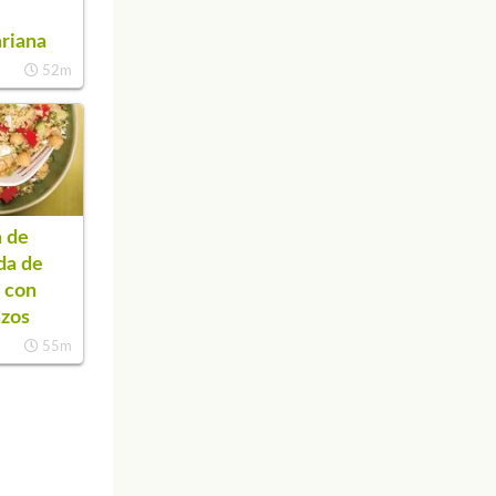
s
riana
52m
 de
da de
 con
nzos
55m