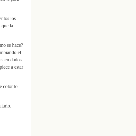
entos los
 que la
omo se hace?
cambiando el
tas en dados
iece a estar
e color lo
tarlo.