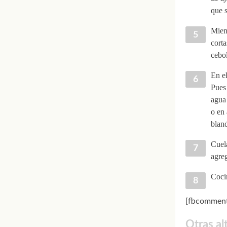
que s
Mient
corta
cebol
En el
Pues 
agua 
o en 
blan
Cuela
agre
Cocin
[fbcomment
Otras al