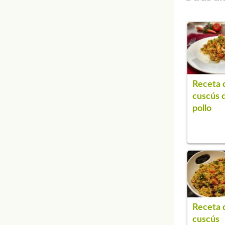
Receta 
cuscús 
pollo
Receta 
cuscús