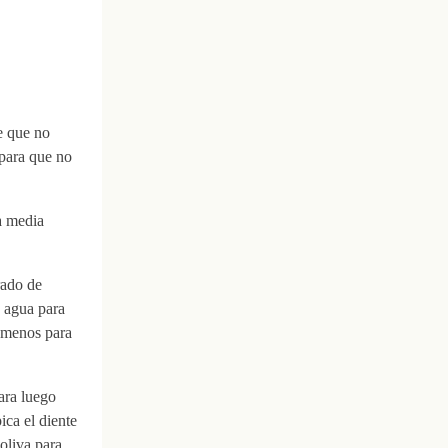
e que no
 para que no
a media
rado de
e agua para
o menos para
para luego
ica el diente
oliva para