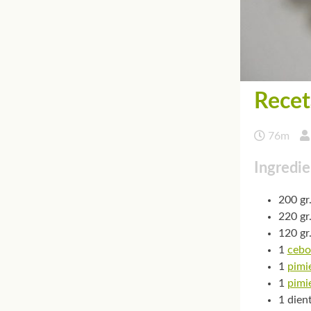
Recet
76m
Ingredie
200 gr
220 gr.
120 gr
1
cebo
1
pimi
1
pimi
1 dien