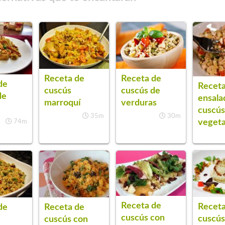
Receta de
Receta de
de
Receta
cuscús
cuscús de
de
ensala
marroquí
verduras
cuscú
35m
30m
vegeta
74m
Receta de
Receta
de
Receta de
cuscús con
cuscús
cuscús con