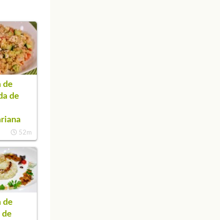
 de
da de
s
riana
52m
 de
 de