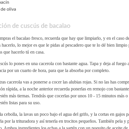
bacín
 de oliva
ión de cuscús de bacalao
mpras el bacalao fresco, recuerda que hay que limpiarlo, y en el caso d
 hacerlo, lo mejor es que le pidas al pescadero que te lo dé bien limpio
s que hacerlo tú en casa.
scús lo pones en una cacerola con bastante agua. Tapa y deja al fuego 
cia por un cuarto de hora, para que la absorba por completo.
ras cacerola vas a ponerse a cocer las alubias rojas. Si no las has comp
ón rápida, a la noche anterior recuerda ponerlas en remojo con bastant
estén más tiernas. Tendrás que cocerlas por unos 10 - 15 minutos más 
stén listas para su uso.
la cebolla, la lavas un poco bajo el agua del grifo, y la cortas en gajos 
la por la trituradora y así tenerla en trocitos pequeños. También pela y p
o. Ambos ingredientes los echas a la sartén con un poquito de aceite de 