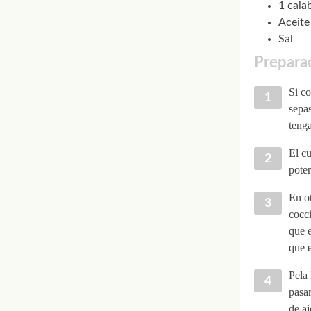
1 cala
Aceite
Sal
Preparac
Si co
sepas
tenga
El cu
poten
En ot
cocci
que 
que e
Pela 
pasar
de aj