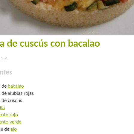
a de cuscús con bacalao
1-4
ntes
. de
bacalao
 de alubias rojas
. de cuscús
lla
ento rojo
ento verde
te de
ajo