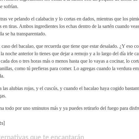
e sofrían.
ras ve pelando el calabacin y lo cortas en dados, mientras que los pimi
s en tiras. Ambos ingredientes los echas dentro de la sartén cuando veas
la se ha transparentado.
 caso del bacalao, que recuerda que tiene que estar desalado. ¿Y eso c
la noche anterior lo tienes que dejar a remojo y a lo largo del día irle 
cada dos o tres horas más o menos hasta que lo vayas a cocinar, lo cor
anillas, como tú prefieras para comer. Lo agregas cuando la verdura emp
da.
 las alubias rojas, y el cuscús, y cuando el bacalao haya cogido bastant
gas.
a todo por uno sminutos más y ya puedes retirarlo del fuego para disfru
s]
ternativas que te encantarán