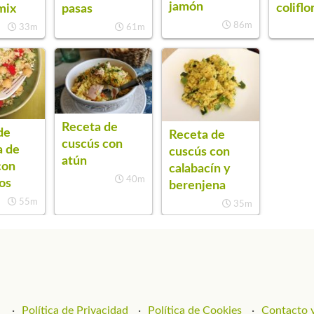
jamón
coliflo
mix
pasas
86m
33m
61m
Receta de
de
Receta de
cuscús con
a de
cuscús con
atún
con
calabacín y
40m
os
berenjena
55m
35m
Política de Privacidad
Política de Cookies
Contacto y