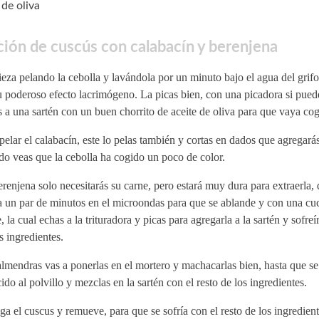
 de oliva
ión de cuscús con calabacín y berenjena
za pelando la cebolla y lavándola por un minuto bajo el agua del grif
u poderoso efecto lacrimógeno. La picas bien, con una picadora si puede
 a una sartén con un buen chorrito de aceite de oliva para que vaya cog
pelar el calabacín, este lo pelas también y cortas en dados que agregarás
o veas que la cebolla ha cogido un poco de color.
renjena solo necesitarás su carne, pero estará muy dura para extraerla
 un par de minutos en el microondas para que se ablande y con una cuc
, la cual echas a la trituradora y picas para agregarla a la sartén y sofreí
s ingredientes.
lmendras vas a ponerlas en el mortero y machacarlas bien, hasta que s
ido al polvillo y mezclas en la sartén con el resto de los ingredientes.
a el cuscus y remueve, para que se sofría con el resto de los ingredient