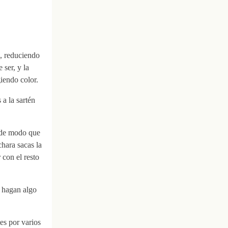
o, reduciendo
 ser, y la
iendo color.
 a la sartén
, de modo que
hara sacas la
r con el resto
e hagan algo
es por varios