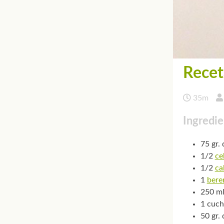
Recet
35m
Ingredie
75 gr.
1/2
ce
1/2
ca
1
bere
250 ml
1 cuch
50 gr.