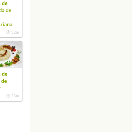
 de
da de
s
riana
52m
 de
 de
r
43m