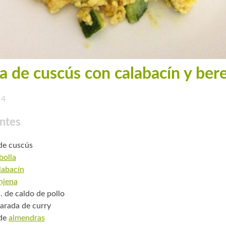
a de cuscús con calabacín y ber
4
ntes
 de cuscús
bolla
labacín
njena
. de caldo de pollo
arada de curry
 de
almendras