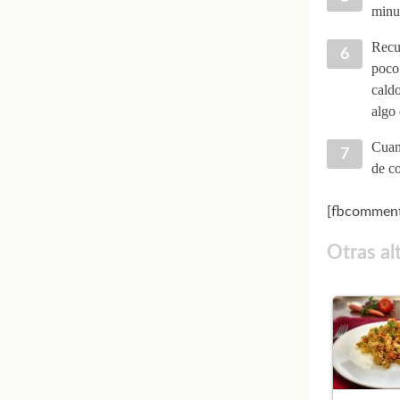
minu
Recub
poco 
caldo
algo 
Cuand
de co
[fbcomment
Otras al