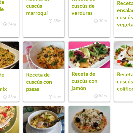
de
Receta
cuscús
cuscús de
de
ensala
marroquí
verduras
cuscú
35m
30m
vegeta
74m
Receta de
Receta
de
Receta de
cuscús con
cuscús
cuscús con
jamón
coliflo
mix
pasas
86m
33m
61m