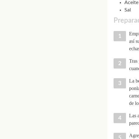
Aceite
Sal
Preparac
Empie
así s
echas
Tras 
cuand
La be
ponla
carne
de lo
Las a
parec
Agreg