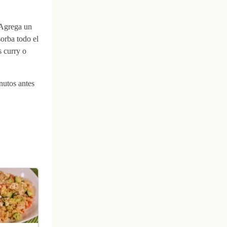
 Agrega un
orba todo el
s curry o
nutos antes