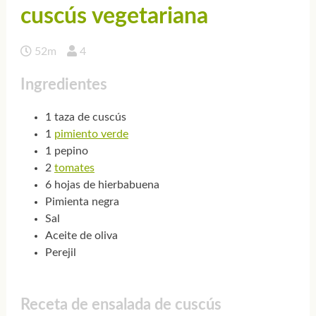
cuscús vegetariana
52m
4
Ingredientes
1 taza de cuscús
1
pimiento verde
1 pepino
2
tomates
6 hojas de hierbabuena
Pimienta negra
Sal
Aceite de oliva
Perejil
Receta de ensalada de cuscús