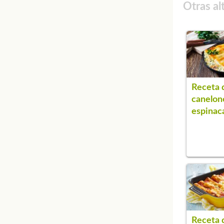
Otras al
Receta 
canelon
espinac
Receta 