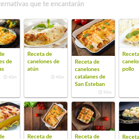
ternativas que te encantarán
de
Receta de
Receta
es de
canelones de
canelo
Receta de
as
atún
pollo
canelones
catalanes de
40m
40m
San Esteban
90m
de
Receta de
Receta de
Receta