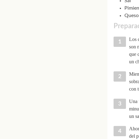
Sal
Pimien
Queso 
Preparac
Los 
son m
que c
un ch
Mient
sobra
con t
Una v
minut
un sa
Ahora
del p