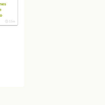
nes
e
co
15m