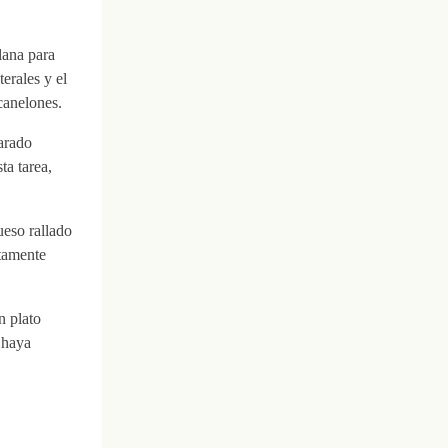
lana para
terales y el
canelones.
arado
ta tarea,
ueso rallado
ctamente
n plato
e haya