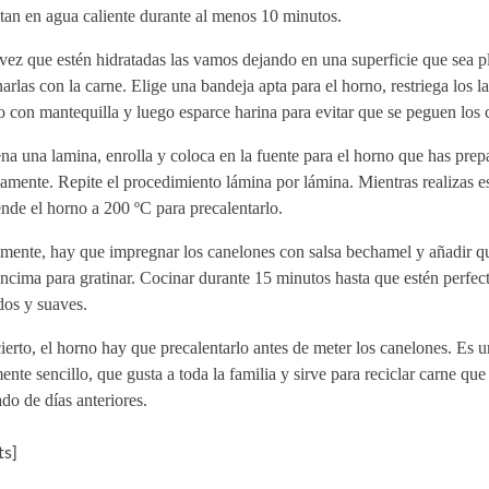
tan en agua caliente durante al menos 10 minutos.
ez que estén hidratadas las vamos dejando en una superficie que sea p
narlas con la carne. Elige una bandeja apta para el horno, restriega los la
 con mantequilla y luego esparce harina para evitar que se peguen los 
na una lamina, enrolla y coloca en la fuente para el horno que has prep
amente. Repite el procedimiento lámina por lámina. Mientras realizas es
nde el horno a 200 ºC para precalentarlo.
lmente, hay que impregnar los canelones con salsa bechamel y añadir q
ncima para gratinar. Cocinar durante 15 minutos hasta que estén perfe
dos y suaves.
ierto, el horno hay que precalentarlo antes de meter los canelones. Es u
ente sencillo, que gusta a toda la familia y sirve para reciclar carne qu
do de días anteriores.
s]