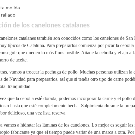
ta molida
rallado
ión de los canelones catalanes
canelones catalanes también son conocidos como los canelones de San 
uy típicos de Cataluña. Para prepararlos comienza por picar la cebolla 
onseguir que queden lo más finos posible. Añade la cebolla y el ajo a l
orro de aceite.
ras, vamos a trocear la pechuga de pollo. Muchas personas utilizan la c
s de Navidad para prepararlos, así que si tenéis otro tipo de carne podéis
otal tranquilidad.
ez que la cebolla esté dorada, podemos incorporar la carne y el pollo 
os o hasta que esté completamente hecha. Salpimienta durante la prepa
bor delicioso, una vez lista reserva.
 vamos a hidratar las láminas de los canelones. Lo mejor es seguir las 
ropio fabricante ya que el tiempo puede variar de una marca a otra. Por 