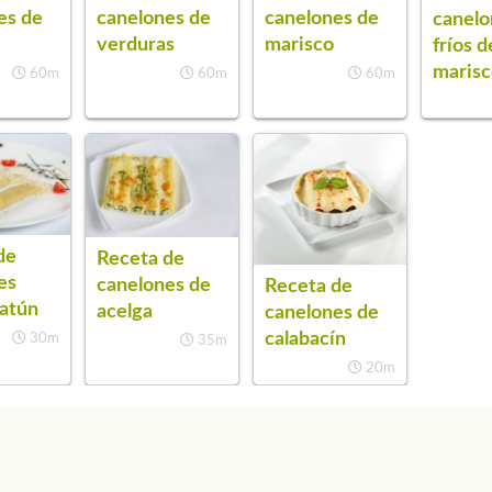
es de
canelones de
canelones de
canelo
verduras
marisco
fríos d
maris
60m
60m
60m
de
Receta de
es
canelones de
Receta de
 atún
acelga
canelones de
calabacín
30m
35m
20m