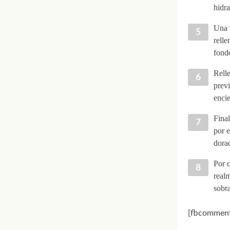
hidra
Una v
relle
fondo
Relle
previ
encie
Fina
por e
dora
Por c
realm
sobra
[fbcomment