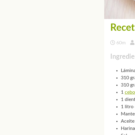
Recet
60m
Ingredie
Lámina
310 g
310 g
1
cebo
1 dien
1 litro
Manteq
Aceite
Harina