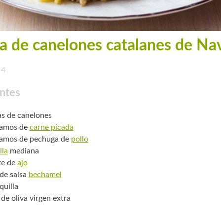
a de canelones catalanes de Na
4
ntes
s de canelones
ramos de
carne picada
ramos de pechuga de
pollo
lla
mediana
te de
ajo
 de salsa
bechamel
uilla
 de oliva virgen extra