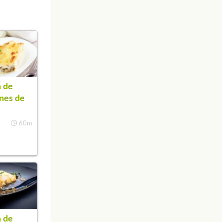
 de
nes de
60m
 de