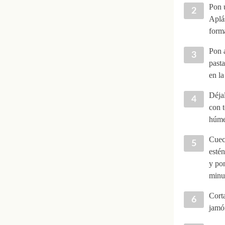
Pon 
Aplás
form
Pon a
past
en la
Déjal
con t
húme
Cuece
estén
y pon
minut
Corta
jamón