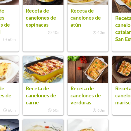
de
Receta de
Receta de
es
canelones de
canelones de
Receta
es de
espinacas
atún
canelo
d
catala
40m
40m
San Es
60m
de
Receta de
Receta de
Receta
es de
canelones de
canelones de
canelo
carne
verduras
maris
60m
60m
60m