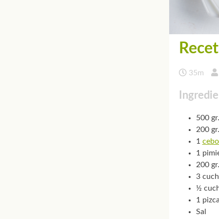
Recet
35m
Ingredie
500 gr
200 gr
1
cebo
1 pimi
200 gr
3 cuch
½ cuch
1 pizc
Sal