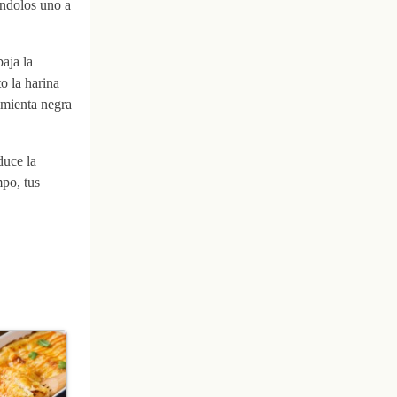
ándolos uno a
aja la
o la harina
imienta negra
duce la
po, tus