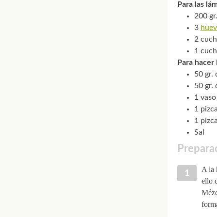
Para las lám
200 gr
3
huev
2 cuch
1 cuch
Para hacer 
50 gr. 
50 gr.
1 vaso
1 pizc
1 pizc
Sal
Preparac
A la 
ello 
Mézc
forma