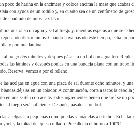
un poco de harina en la encimera y coloca encima la masa que acabas de
tala con ayuda de un rodillo y, en cuanto sea de un centímetro de groso
a de cuadrado de unos 12x12cm.
hora una olla con agua y sal al fuego y, mientras esperas a que se calien
a reposando diez minutos. Cuando haya pasado este tiempo, echa un poc
 olla y pon una lámina.
a al fuego dos minutos y después pásala a un bol con agua fría. Repite 
odas las láminas y después ponlas en una bandeja plana con un trapo l
do. Reserva, vamos a por el relleno.
 las acelgas en agua con una pizca de sal durante ocho minutos, y una
 blandas,déjalas en un colador. A continuación, corta a tacos la cebolla 
lo en una sartén con aceite. Estos ingredientes tienen que freírse un po
os al fuego será suficiente. Después, pásalos a un bol.
 las acelgas tan pequeñas como puedas y añádelas a este bol. Echa tam
 york y la mitad del queso rallado. Precalienta el horno a 190ºC.