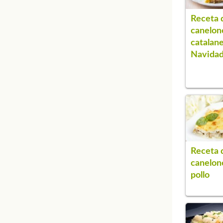
Receta 
canelon
catalan
Navida
Receta 
canelon
pollo