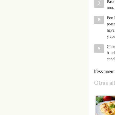
Pasa 
uno.
Pon l
poten
haya 
y co
Cubre
band
canel
[fbcomment
Otras al