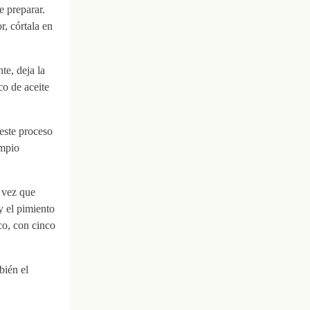
 preparar.
r, córtala en
te, deja la
o de aceite
este proceso
impio
 vez que
y el pimiento
co, con cinco
bién el