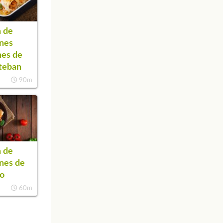
 de
nes
nes de
teban
90m
 de
nes de
co
60m