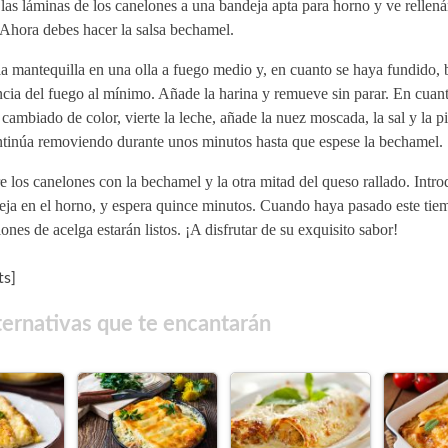
las láminas de los canelones a una bandeja apta para horno y ve rellen
 Ahora debes hacer la salsa bechamel.
a mantequilla en una olla a fuego medio y, en cuanto se haya fundido, b
cia del fuego al mínimo. Añade la harina y remueve sin parar. En cuant
cambiado de color, vierte la leche, añade la nuez moscada, la sal y la p
ntinúa removiendo durante unos minutos hasta que espese la bechamel.
 los canelones con la bechamel y la otra mitad del queso rallado. Intro
eja en el horno, y espera quince minutos. Cuando haya pasado este tiem
ones de acelga estarán listos. ¡A disfrutar de su exquisito sabor!
s]
ternativas que te encantarán