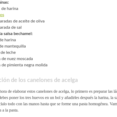
inas:
. de harina
os
aradas de aceite de oliva
arada de sal
la salsa bechamel:
de harina
 de mantequilla
 de leche
a de nuez moscada
a de pimienta negra molida
ión de los canelones de acelga
hora de elaborar estos canelones de acelga, lo primero es preparar las l
debes poner los tres huevos en un bol y añadirles después la harina, la sal
lalo todo con las manos hasta que se forme una pasta homogénea. Vamo
 a la pasta.