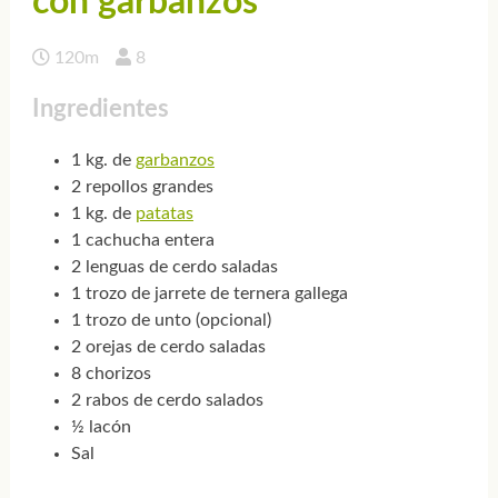
con garbanzos
120m
8
Ingredientes
1 kg. de
garbanzos
2 repollos grandes
1 kg. de
patatas
1 cachucha entera
2 lenguas de cerdo saladas
1 trozo de jarrete de ternera gallega
1 trozo de unto (opcional)
2 orejas de cerdo saladas
8 chorizos
2 rabos de cerdo salados
½ lacón
Sal