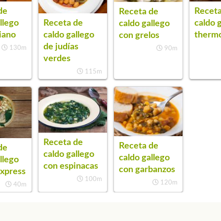
de
Receta
Receta de
llego
caldo 
Receta de
caldo gallego
iano
therm
caldo gallego
con grelos
de judías
130m
90m
verdes
115m
Receta de
Receta de
de
caldo gallego
caldo gallego
llego
con espinacas
con garbanzos
express
100m
120m
40m