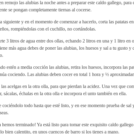
n remojo las alubias la noche antes a preparar este caldo gallego, para 
ente se pongan completamente tiernas al cocerse.
a siguiente y en el momento de comenzar a hacerlo, corta las patatas en
ños, rompiéndolas con el cuchillo, no cortándolas.
te 3 litros de agua entre dos ollas, echando 2 litros en una y 1 litro en o
iene más agua debes de poner las alubias, los huesos y sal a tu gusto y 
o.
o estén a media cocción las alubias, retira los huesos, incorpora las pa
inúa cociendo. Las alubias deben cocer en total 1 hora y ½ aproximada
las acelgas en la otra olla, para que pierdan la acidez. Una vez que co
r, sácalas, échalas en la otra olla e incorpora el unto también en ella.
 cociéndolo todo hasta que esté listo, y en ese momento prueba de sal y 
seas.
 hemos terminado! Ya está listo para tomar este exquisito caldo gallego
lo bien calentito, en unos cuencos de barro si los tienes a mano.