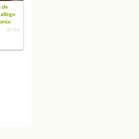
 de
gallego
omix
75m