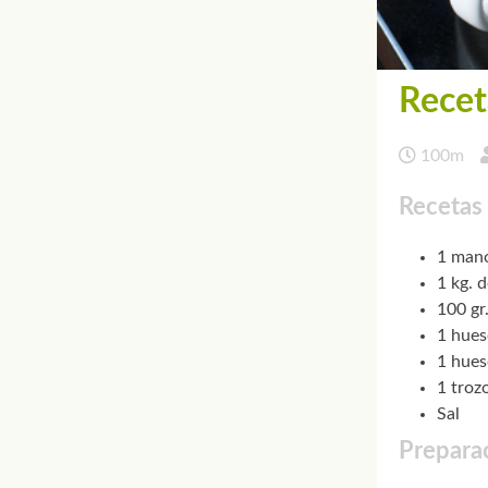
Recet
100m
Recetas
1 man
1 kg. 
100 gr
1 hues
1 hues
1 troz
Sal
Preparac