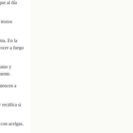
que al día
 trozos
tra. En la
cocer a fuego
tatas y
mente.
miencen a
rectifica si
 con acelgas.