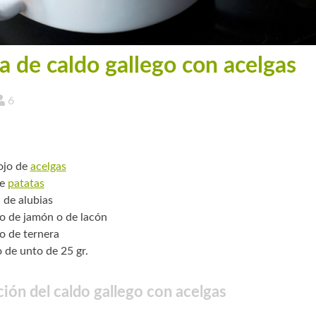
a de caldo gallego con acelgas
6
ojo de
acelgas
de
patatas
. de alubias
o de jamón o de lacón
o de ternera
o de unto de 25 gr.
ión del caldo gallego con acelgas