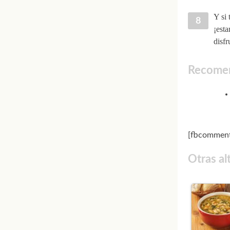
Y si 
¡esta
disfr
Recomen
[fbcomment
Otras al