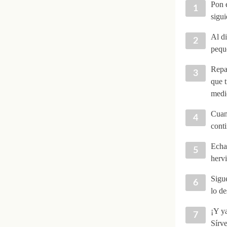
Pon e
sigui
Al di
peque
Repar
que t
medi
Cuand
cont
Echa 
hervi
Sigue
lo de
¡Y ya
Sírve