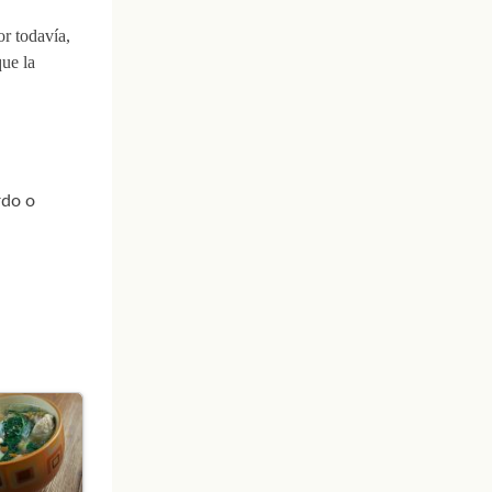
or todavía,
que la
rdo o