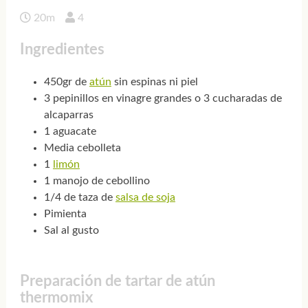
20m
4
Ingredientes
450gr de
atún
sin espinas ni piel
3 pepinillos en vinagre grandes o 3 cucharadas de
alcaparras
1 aguacate
Media cebolleta
1
limón
1 manojo de cebollino
1/4 de taza de
salsa de soja
Pimienta
Sal al gusto
Preparación de tartar de atún
thermomix