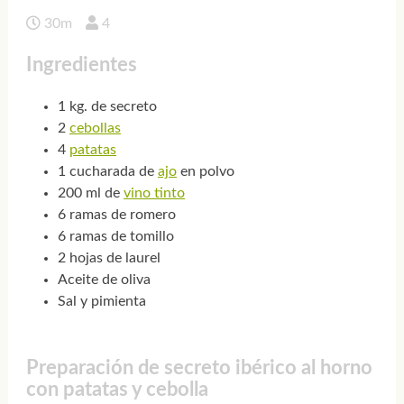
30m
4
Ingredientes
1 kg. de secreto
2
cebollas
4
patatas
1 cucharada de
ajo
en polvo
200 ml de
vino tinto
6 ramas de romero
6 ramas de tomillo
2 hojas de laurel
Aceite de oliva
Sal y pimienta
Preparación de secreto ibérico al horno
con patatas y cebolla