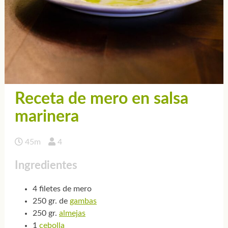
Receta de mero en salsa
marinera
45m
4
Ingredientes
4 filetes de mero
250 gr. de
gambas
250 gr.
almejas
1
cebolla