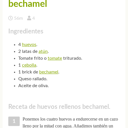
bechamel
56m
4
Ingredientes
4
huevos
.
2 latas de
atún
.
Tomate frito o
tomate
triturado.
1
cebolla
.
1 brick de
bechamel
.
Queso rallado.
Aceite de oliva.
Receta de huevos rellenos bechamel.
Ponemos los cuatro huevos a endurecerse en un cazo
lleno por la mitad con agua. Añadimos también un