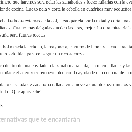
imero que haremos será pelar las zanahorias y luego rallarlas con la a
dor de cocina. Luego pela y corta la cebolla en cuadritos muy pequeños
ha las hojas externas de la col, luego pártela por la mitad y corta una d
lianas. Cuanto más delgadas queden las tiras, mejor. La otra mitad de l
varla para futuras recetas.
 bol mezcla la cebolla, la mayonesa, el zumo de limón y la cucharadita
ralo todo bien para conseguir un rico aderezo.
a dentro de una ensaladera la zanahoria rallada, la col en julianas y las
o añade el aderezo y remueve bien con la ayuda de una cuchara de mad
a tu ensalada de zanahoria rallada en la nevera durante diez minutos y
fruta. ¡Qué aproveche!
s]
ternativas que te encantarán