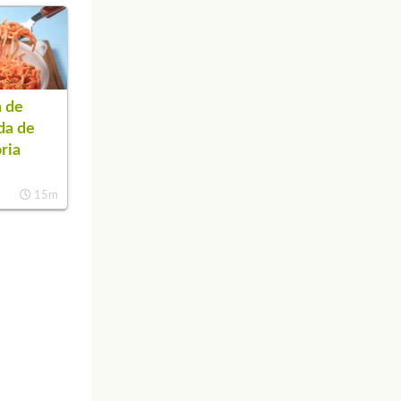
 de
da de
ria
15m