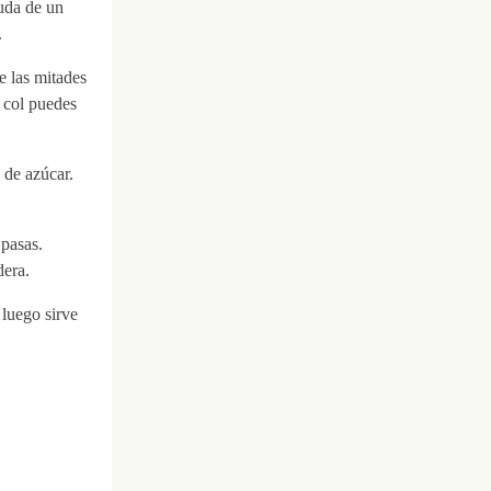
yuda de un
.
e las mitades
a col puedes
 de azúcar.
 pasas.
era.
 luego sirve