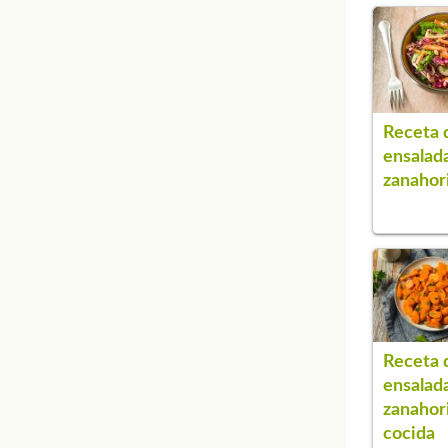
Receta 
ensalad
zanahori
Receta 
ensalad
zanahor
cocida