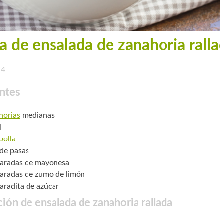
a de ensalada de zanahoria rall
4
ntes
horias
medianas
l
bolla
 de pasas
aradas de mayonesa
aradas de zumo de limón
aradita de azúcar
ión de ensalada de zanahoria rallada