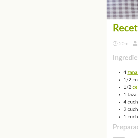
Recet
20m
Ingredie
4
zana
1/2 co
1/2
ce
1 taza
4 cuch
2 cuch
1 cuch
Preparac