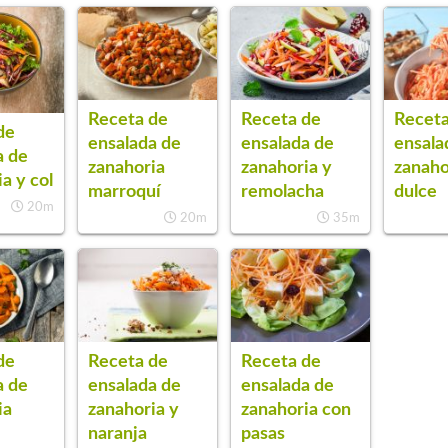
Receta de
Receta de
Receta
de
ensalada de
ensalada de
ensala
a de
zanahoria
zanahoria y
zanaho
a y col
marroquí
remolacha
dulce
20m
20m
35m
de
Receta de
Receta de
a de
ensalada de
ensalada de
ia
zanahoria y
zanahoria con
naranja
pasas