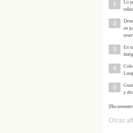
Lo pr
ralla
Desec
en ju
reser
En un
Intég
Coloc
Lueg
Guard
y dis
[fbcomment
Otras al