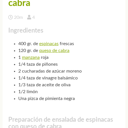
cabra
20m
4
Ingredientes
400 gr. de
espinacas
frescas
120 gr. de
queso de cabra
1
manzana
roja
1/4 taza de piñones
2 cucharadas de azúcar moreno
1/4 taza de vinagre balsámico
1/3 taza de aceite de oliva
1/2 limón
Una pizca de pimienta negra
Preparación de ensalada de espinacas
con queso de cabra