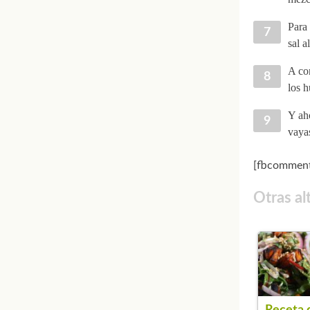
Para 
sal a
A con
los h
Y aho
vaya
[fbcomment
Otras al
Receta 