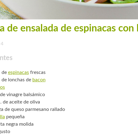
a de ensalada de espinacas con
4
ntes
. de
espinacas
frescas
. de lonchas de
bacon
os
 de vinagre balsámico
. de aceite de oliva
za de queso parmesano rallado
lla
pequeña
ta negra molida
gusto