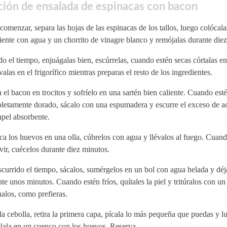
ión de ensalada de espinacas con bacon
comenzar, separa las hojas de las espinacas de los tallos, luego colócal
iente con agua y un chorrito de vinagre blanco y remójalas durante die
o el tiempo, enjuágalas bien, escúrrelas, cuando estén secas córtalas en
valas en el frigorífico mientras preparas el resto de los ingredientes.
 el bacon en trocitos y sofríelo en una sartén bien caliente. Cuando esté
letamente dorado, sácalo con una espumadera y escurre el exceso de ac
apel absorbente.
ca los huevos en una olla, cúbrelos con agua y llévalos al fuego. Cua
vir, cuécelos durante diez minutos.
currido el tiempo, sácalos, sumérgelos en un bol con agua helada y déj
te unos minutos. Cuando estén fríos, quítales la piel y tritúralos con un
alos, como prefieras.
la cebolla, retira la primera capa, pícala lo más pequeña que puedas y l
lala en un cuenco con los huevos. Reserva.