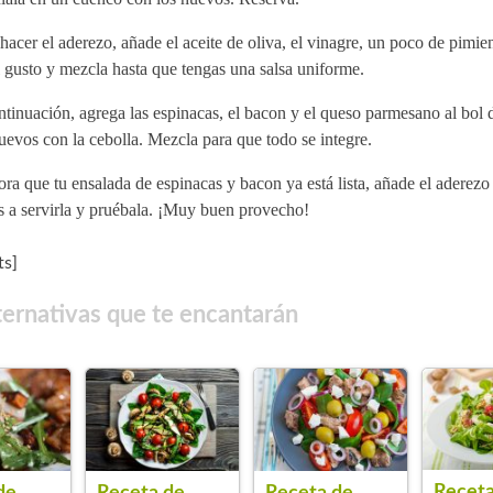
hacer el aderezo, añade el aceite de oliva, el vinagre, un poco de pimie
l gusto y mezcla hasta que tengas una salsa uniforme.
tinuación, agrega las espinacas, el bacon y el queso parmesano al bol 
uevos con la cebolla. Mezcla para que todo se integre.
ra que tu ensalada de espinacas y bacon ya está lista, añade el aderezo
s a servirla y pruébala. ¡Muy buen provecho!
s]
ternativas que te encantarán
Receta
de
Receta de
Receta de