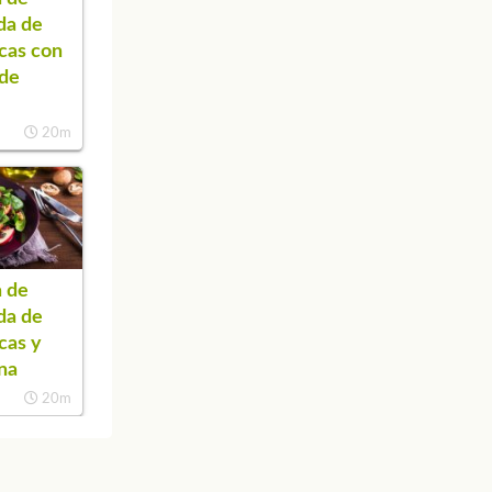
da de
cas con
 de
20m
 de
da de
cas y
na
20m