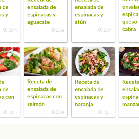
ensala
a de
ensalada de
ensalada de
espina
as y
espinacas y
espinacas y
queso
aguacate
atún
cabra
35m
15m
20m
Receta de
de
Receta de
Receta
ensalada de
a de
ensalada de
ensala
espinacas con
as con
espinacas y
espina
salmón
naranja
manza
25m
30m
30m