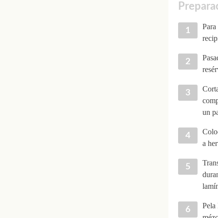
Preparac
Para 
recip
Pasad
resér
Corta
comp
un p
Colo
a her
Trans
duran
lamín
Pela 
mézc