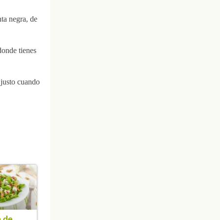
nta negra, de
donde tienes
 justo cuando
 de