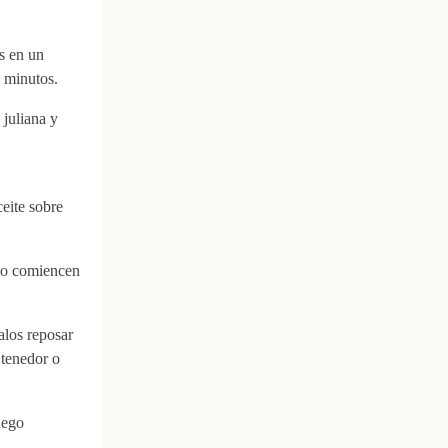
as en un
z minutos.
 juliana y
eite sobre
ndo comiencen
alos reposar
 tenedor o
uego