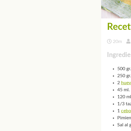
Recet
20m
Ingredie
500 gr
250 gr
2
huev
45 ml.
120 ml
1/3 ta
1
cebo
Pimien
Sal al 