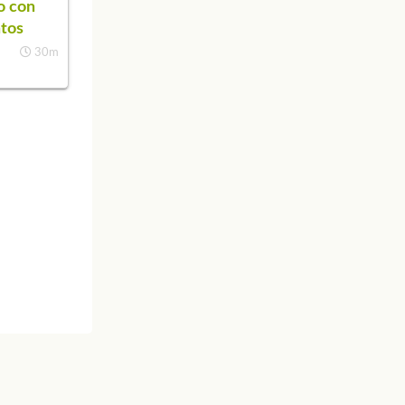
o con
tos
30m