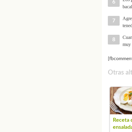
bacal
Agreg
tene
Cuand
muy f
[fbcomment
Otras al
Receta 
ensalad