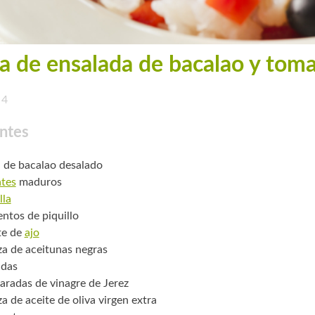
a de ensalada de bacalao y tom
4
ntes
. de bacalao desalado
tes
maduros
lla
entos de piquillo
te de
ajo
za de aceitunas negras
adas
aradas de vinagre de Jerez
a de aceite de oliva virgen extra