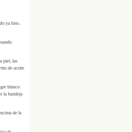
o ya listo.
 Cuando
 piel, las
rito de aceite
agre blanco
e la bandeja
encima de la
oca el