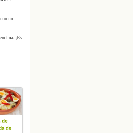
e con un
 encima. ¡Es
 de
da de