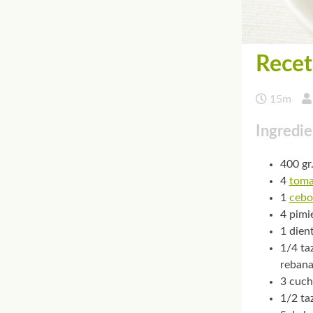
Recet
15m
Ingredie
400 gr
4
toma
1
cebo
4 pimi
1 dien
1/4 ta
reban
3 cuch
1/2 taz