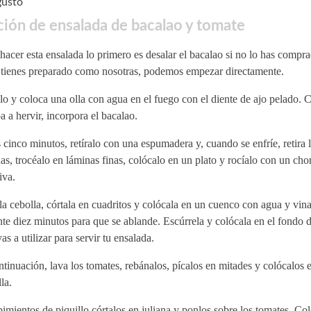
gusto
ión de ensalada de bacalao y tomate
hacer esta ensalada lo primero es desalar el bacalao si no lo has comprad
o tienes preparado como nosotras, podemos empezar directamente.
o y coloca una olla con agua en el fuego con el diente de ajo pelado.
 a hervir, incorpora el bacalao.
 cinco minutos, retíralo con una espumadera y, cuando se enfríe, retira la
as, trocéalo en láminas finas, colócalo en un plato y rocíalo con un chor
iva.
la cebolla, córtala en cuadritos y colócala en un cuenco con agua y vin
te diez minutos para que se ablande. Escúrrela y colócala en el fondo d
as a utilizar para servir tu ensalada.
tinuación, lava los tomates, rebánalos, pícalos en mitades y colócalos 
la.
imientos de piquillo córtalos en juliana y ponlos sobre los tomates. Col