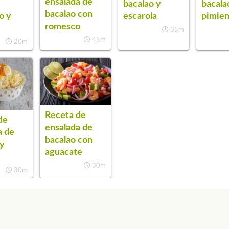
ensalada de
bacalao y
bacala
bacalao con
o y
escarola
pimien
romesco
35m
45m
20m
Receta de
de
ensalada de
a de
bacalao con
 y
aguacate
30m
30m