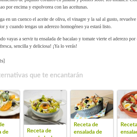
ao por encima y espolvorea con las aceitunas.
a en un cuenco el aceite de oliva, el vinagre y la sal al gusto, revuelv
dor y cuando tengas un aderezo homogéneo ya estará listo.
o vayas a servir tu ensalada de bacalao y tomate vierte el aderezo por
resca, sencilla y deliciosa! ¡Ya lo verás!
s]
ternativas que te encantarán
de
Receta de
Receta
Receta de
a de
ensalada de
ensala