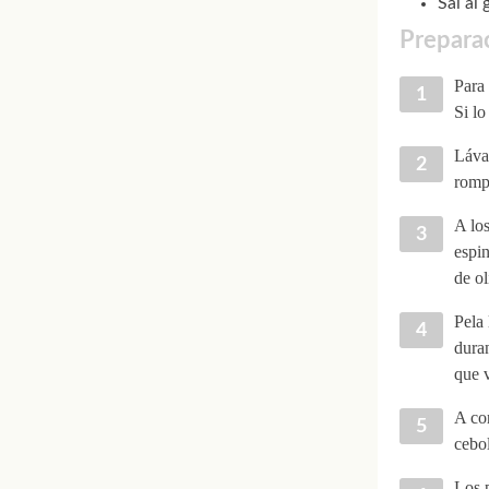
Sal al 
Preparac
Para 
Si l
Lával
rompa
A los
espin
de ol
Pela 
duran
que v
A con
cebol
Los p