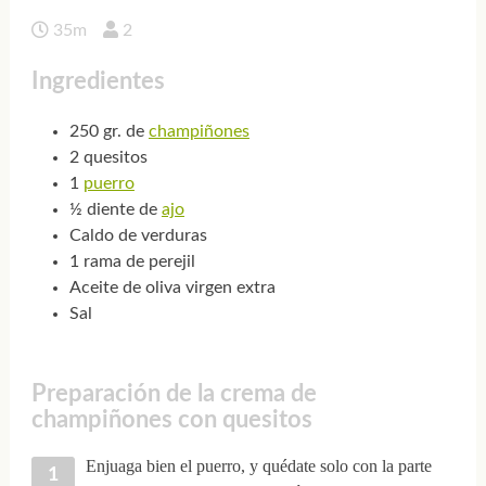
35m
2
Ingredientes
250 gr. de
champiñones
2 quesitos
1
puerro
½ diente de
ajo
Caldo de verduras
1 rama de perejil
Aceite de oliva virgen extra
Sal
Preparación de la crema de
champiñones con quesitos
Enjuaga bien el puerro, y quédate solo con la parte