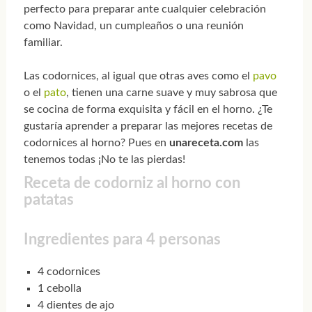
perfecto para preparar ante cualquier celebración
como Navidad, un cumpleaños o una reunión
familiar.
Las codornices, al igual que otras aves como el
pavo
o el
pato
, tienen una carne suave y muy sabrosa que
se cocina de forma exquisita y fácil en el horno. ¿Te
gustaría aprender a preparar las mejores recetas de
codornices al horno? Pues en
unareceta.com
las
tenemos todas ¡No te las pierdas!
Receta de codorniz al horno con
patatas
Ingredientes para 4 personas
4 codornices
1 cebolla
4 dientes de ajo