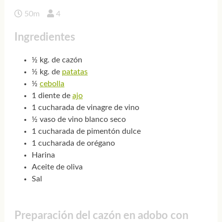
50m
4
Ingredientes
½ kg. de cazón
½ kg. de
patatas
½
cebolla
1 diente de
ajo
1 cucharada de vinagre de vino
½ vaso de vino blanco seco
1 cucharada de pimentón dulce
1 cucharada de orégano
Harina
Aceite de oliva
Sal
Preparación del cazón en adobo con