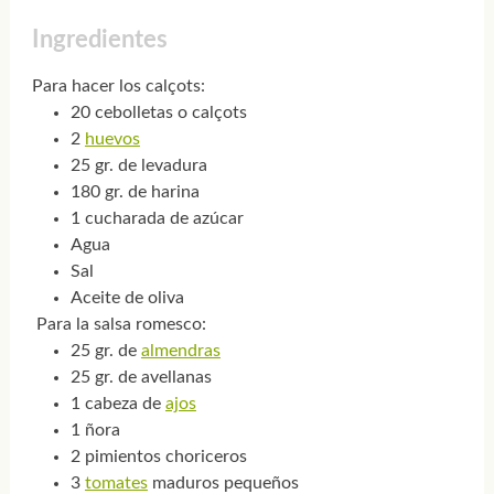
Ingredientes
Para hacer los calçots
:
20 cebolletas o calçots
2
huevos
25 gr. de levadura
180 gr. de harina
1 cucharada de azúcar
Agua
Sal
Aceite de oliva
Para la salsa romesco
:
25 gr. de
almendras
25 gr. de avellanas
1 cabeza de
ajos
1 ñora
2 pimientos choriceros
3
tomates
maduros pequeños