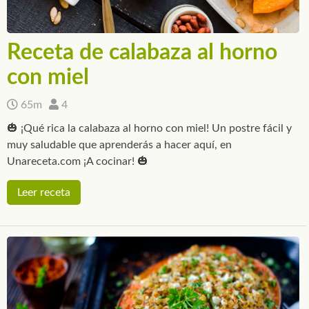
Receta de calabaza al horno
con miel
65m
4
🎃 ¡Qué rica la calabaza al horno con miel! Un postre fácil y
muy saludable que aprenderás a hacer aquí, en
Unareceta.com ¡A cocinar! 🎃
Leer receta