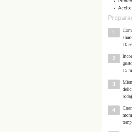
Pimien
Aceite
Preparac
Comie
añade
10 s
Incor
gusto
15 m
Mient
delic
rodaj
Cuand
mome
temp