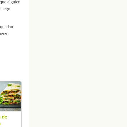
 que alguien
 luego
 quedan
uerzo
 de
o