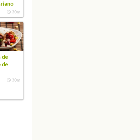
riano
30m
 de
o de
30m