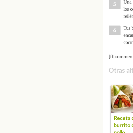
Una v
los c
rellé
Tus 
encan
cocin
[fbcomment
Otras al
Receta 
burrito 
pollo