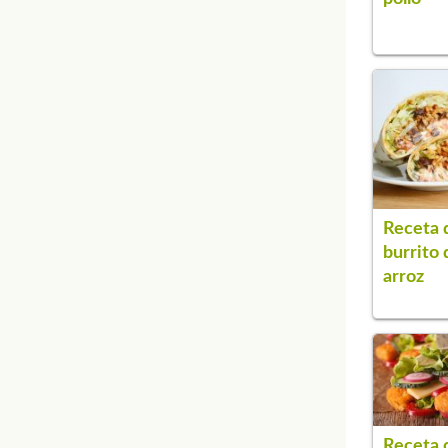
Receta 
burrito 
arroz
Receta 