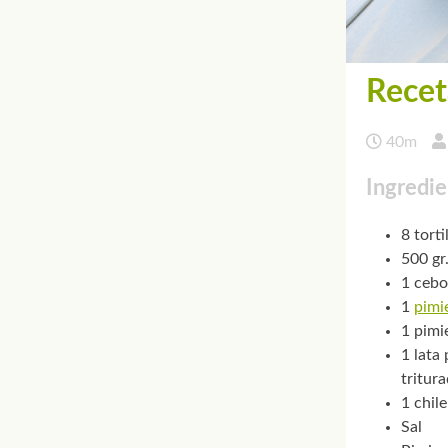
Recet
40m
Ingredie
8 torti
500 gr
1 cebo
1
pimi
1 pimi
1 lata
tritur
1 chile
Sal