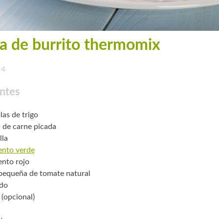
a de burrito thermomix
4
ntes
llas de trigo
. de carne picada
lla
ento verde
ento rojo
 pequeña de tomate natural
ado
 (opcional)