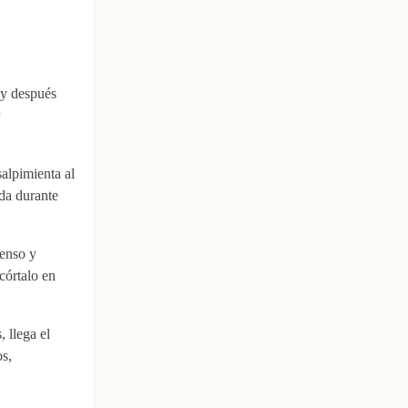
 y después
salpimienta al
da durante
tenso y
 córtalo en
 llega el
s,