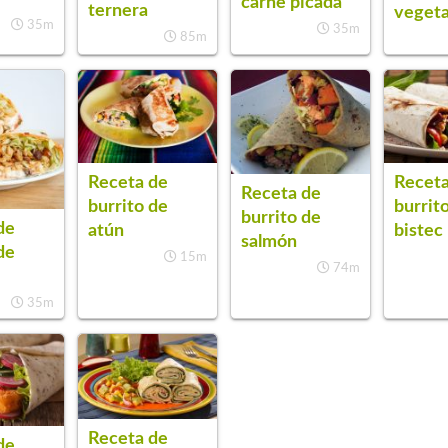
carne picada
ternera
vegeta
35m
35m
85m
Receta de
Receta
Receta de
burrito de
burrit
burrito de
de
atún
bistec
salmón
de
15m
74m
35m
Receta de
de