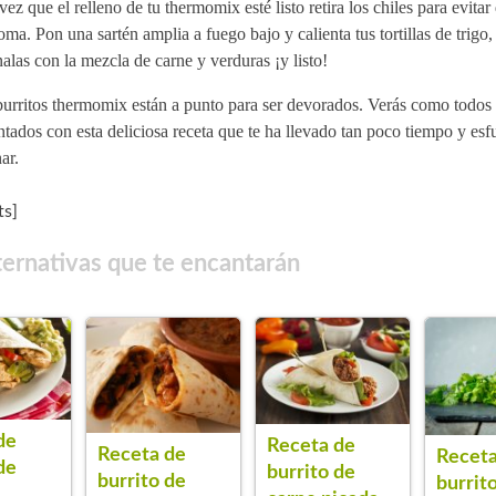
ez que el relleno de tu thermomix esté listo retira los chiles para evitar
oma. Pon una sartén amplia a fuego bajo y calienta tus tortillas de trigo,
nalas con la mezcla de carne y verduras ¡y listo!
burritos thermomix están a punto para ser devorados. Verás como todos
tados con esta deliciosa receta que te ha llevado tan poco tiempo y esf
ar.
s]
ternativas que te encantarán
de
Receta de
Receta de
Receta
de
burrito de
burrito de
burrit