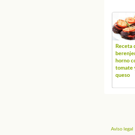
Receta 
berenjen
horno c
tomate 
queso
Aviso legal