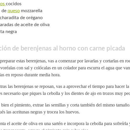
vos
cocidos
. de
queso
mozzarella
charadita de orégano
aradas de aceite de oliva
ta negra
ión de berenjenas al horno con carne picada
preparar estas berenjenas, vas a comenzar por lavarlas y cortarlas en r
voréalas con sal y colócalas en un colador para escurra el agua que van 
las en reposo durante media hora.
ras las berenjenas se reposan, vas a aprovechar el tiempo para hacer la 
es necesario que piques la cebolla y los dientes de ajo en trozos muy pe
bien el pimiento, extrae las semillas y corta también del mismo tamañ
és las aceitunas negras y trocea los huevos.
nta el aceite de oliva en una sartén e incorpora la cebolla para sofreírla