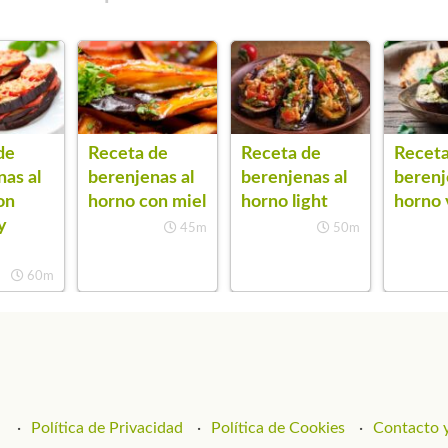
de
Receta de
Receta de
Receta
as al
berenjenas al
berenjenas al
berenj
on
horno con miel
horno light
horno
y
45m
50m
60m
Política de Privacidad
Política de Cookies
Contacto y