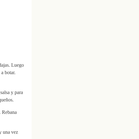
odajas. Luego
a botar.
salsa y para
queños.
o. Rebana
 y una vez