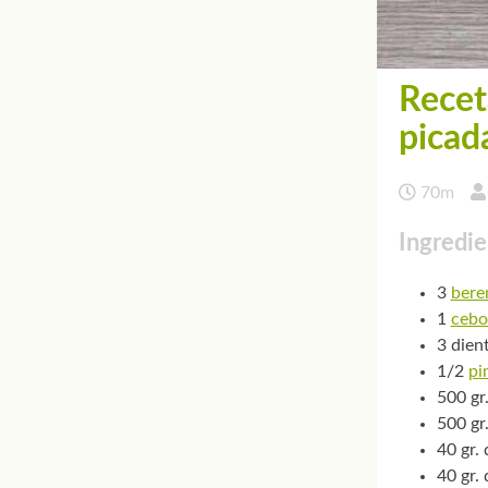
Recet
picad
70m
Ingredie
3
bere
1
cebo
3 dien
1/2
pi
500 gr
500 gr
40 gr.
40 gr.