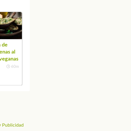
 de
enas al
 veganas
60m
 Publicidad