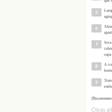
que s
Luego
agreg
Ahora
apart
Seca 
cubre
capa
A co
horn
Tran
estén
[fbcomment
Otras al