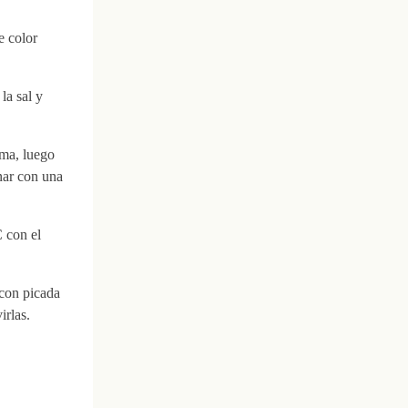
e color
la sal y
ima, luego
nar con una
 con el
 con picada
irlas.