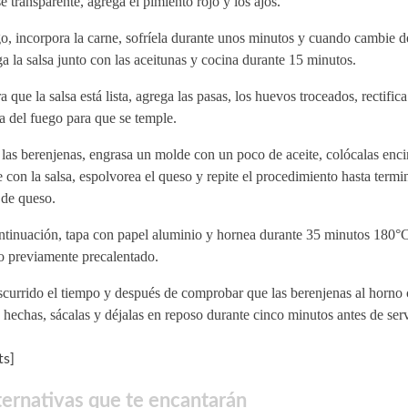
e transparente, agrega el pimiento rojo y los ajos.
, incorpora la carne, sofríela durante unos minutos y cuando cambie d
a la salsa junto con las aceitunas y cocina durante 15 minutos.
 que la salsa está lista, agrega las pasas, los huevos troceados, rectifica 
a del fuego para que se temple.
las berenjenas, engrasa un molde con un poco de aceite, colócalas enc
 con la salsa, espolvorea el queso y repite el procedimiento hasta termi
 de queso.
ntinuación, tapa con papel aluminio y hornea durante 35 minutos 180°C
o previamente precalentado.
scurrido el tiempo y después de comprobar que las berenjenas al horno
 hechas, sácalas y déjalas en reposo durante cinco minutos antes de serv
s]
ternativas que te encantarán