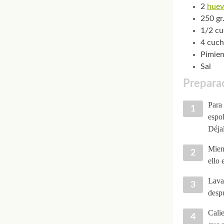
2
hue
250 gr
1/2 cu
4 cuch
Pimien
Sal
Preparac
Para 
espol
Déja
Mient
ello 
Lava 
despu
Calie