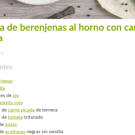
a de berenjenas al horno con ca
a
4
ntes
njenas
lla
tes de
ajo
miento rojo
. de
carne picada
de ternera
. de
tomate
triturado
 de
pasas
 de
aceitunas
negras sin semilla