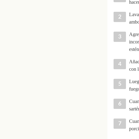
hacer 
Lava 
ambo
Agreg
incor
esté
Añade
con l
Luego
fueg
Cuand
sarté
Cuand
porc