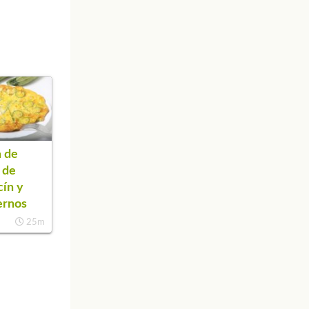
 de
a de
cín y
iernos
25m