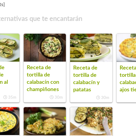
s]
ternativas que te encantarán
de
Receta de
Receta de
Receta
de
tortilla de
tortilla de
tortill
n al
calabacín con
calabacín y
calaba
champiñones
patatas
ajos t
35m
30m
30m