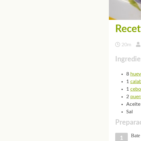
Recet
20m
Ingredie
8
huev
1
cala
1
cebo
2
puer
Aceite
Sal
Preparac
Bate 