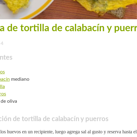
a de tortilla de calabacín y puer
4
ntes
os
bacín
mediano
lla
ros
 de oliva
ión de tortilla de calabacín y puerros
los huevos en un recipiente, luego agrega sal al gusto y reserva hasta 