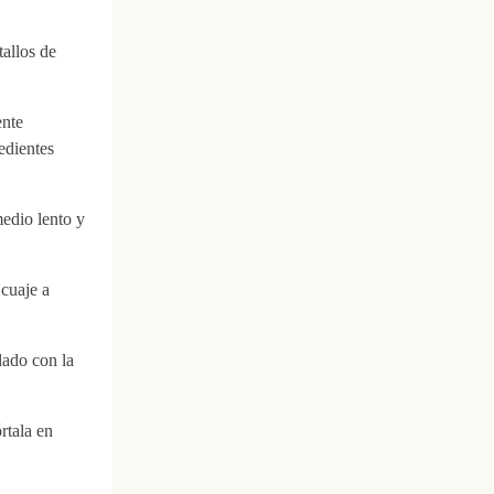
tallos de
ente
edientes
medio lento y
 cuaje a
lado con la
rtala en