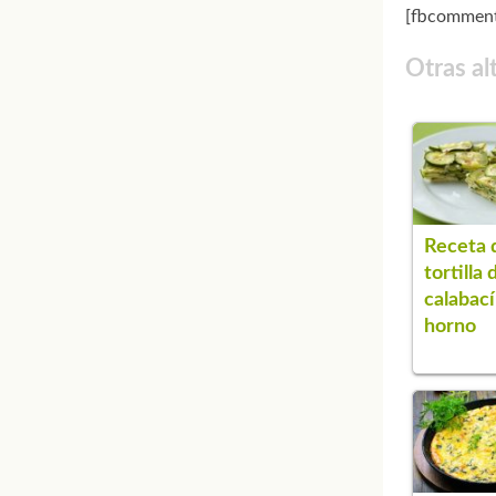
[fbcomment
Otras al
Receta 
tortilla 
calabací
horno