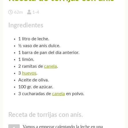
62m
1-4
Ingredientes
1 litro de leche.
½ vaso de anís dulce.
1 barra de pan del día anterior.
1 limón.
2 ramitas de
canela
.
3
huevos
.
Aceite de oliva.
100 gr. de azúcar.
3 cucharadas de
canela
en polvo.
Receta de torrijas con anís.
Vamos a empezar calentando la leche en una