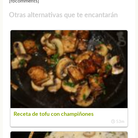
[fbcomments]
Otras alternativas que te encantarán
Receta de tofu con champiñones
53m