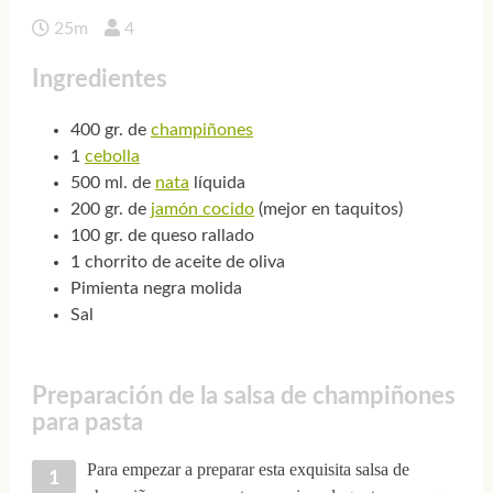
25m
4
Ingredientes
400 gr. de
champiñones
1
cebolla
500 ml. de
nata
líquida
200 gr. de
jamón cocido
(mejor en taquitos)
100 gr. de queso rallado
1 chorrito de aceite de oliva
Pimienta negra molida
Sal
Preparación de la salsa de champiñones
para pasta
Para empezar a preparar esta exquisita salsa de