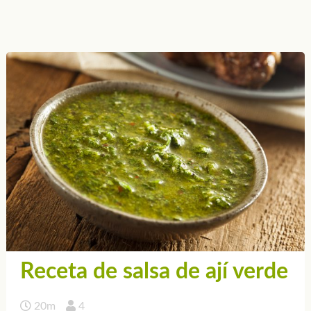
Receta de salsa de ají verde
20m
4