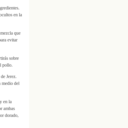
gredientes.
cultos en la
a mezcla que
ara evitar
tirás sobre
 pollo.
 de Jerez.
n medio del
y en la
por ambas
lor dorado,