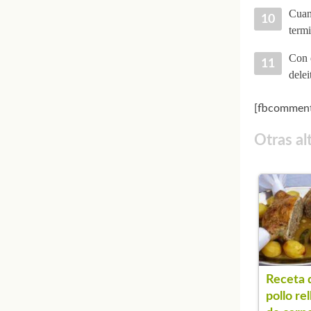
Cuand
termi
Con e
delei
[fbcomment
Otras al
Receta 
pollo re