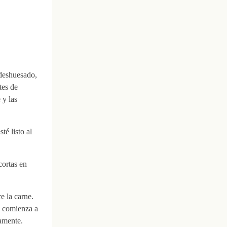
 deshuesado,
tes de
 y las
té listo al
cortas en
e la carne.
y comienza a
amente.