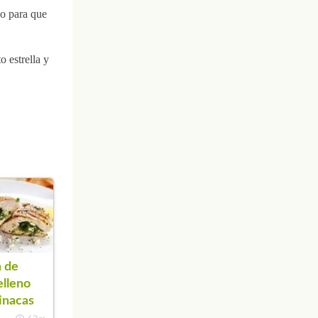
no para que
o estrella y
 de
elleno
inacas