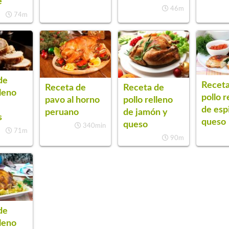
e
46m
74m
de
Receta
Receta de
Receta de
lleno
pollo r
pavo al horno
pollo relleno
de esp
peruano
de jamón y
s
queso
queso
340min
71m
90m
de
lleno