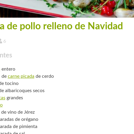
a de pollo relleno de Navidad
6
ntes
o
entero
. de
carne picada
de cerdo
 de tocino
 de albaricoques secos
tas
grandes
o
 de vino de Jérez
aradas de orégano
arada de pimienta
arada de sal