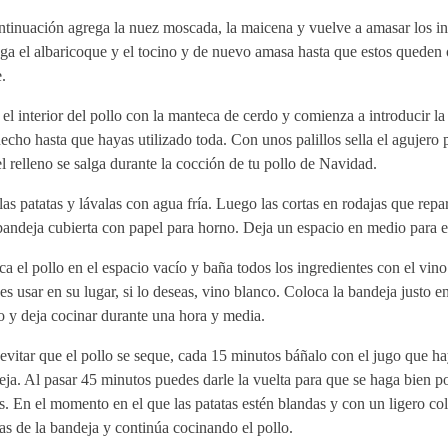
tinuación agrega la nuez moscada, la maicena y vuelve a amasar los in
a el albaricoque y el tocino y de nuevo amasa hasta que estos queden o
.
el interior del pollo con la manteca de cerdo y comienza a introducir l
echo hasta que hayas utilizado toda. Con unos palillos sella el agujero p
l relleno se salga durante la cocción de tu pollo de Navidad.
las patatas y lávalas con agua fría. Luego las cortas en rodajas que repar
andeja cubierta con papel para horno. Deja un espacio en medio para el
a el pollo en el espacio vacío y baña todos los ingredientes con el vino
s usar en su lugar, si lo deseas, vino blanco. Coloca la bandeja justo e
 y deja cocinar durante una hora y media.
evitar que el pollo se seque, cada 15 minutos báñalo con el jugo que ha
ja. Al pasar 45 minutos puedes darle la vuelta para que se haga bien 
s. En el momento en el que las patatas estén blandas y con un ligero co
as de la bandeja y continúa cocinando el pollo.