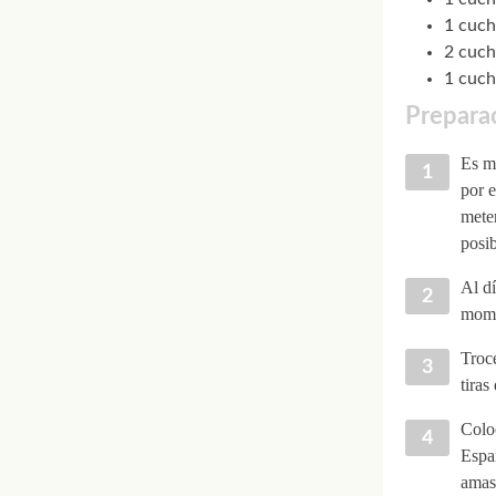
1 cuch
2 cuch
1 cuch
Preparac
Es mu
por e
meter
posib
Al dí
mome
Troce
tiras
Coloc
Espar
amasa