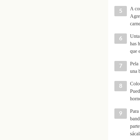
A con
Agreg
carne
Unta 
has h
que e
Pela 
una b
Coloc
Puede
horno
Para 
bande
parte
sácal