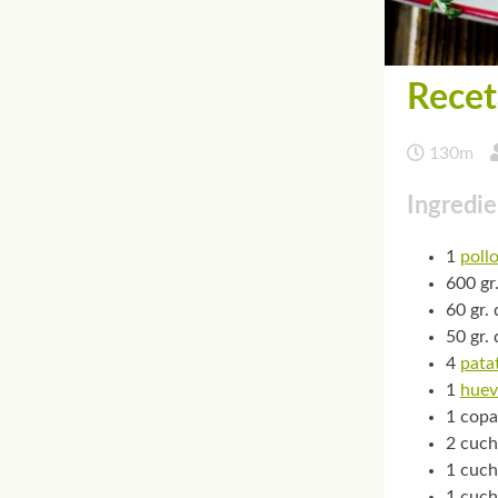
Recet
130m
Ingredie
1
poll
600 gr
60 gr.
50 gr.
4
pata
1
huev
1 copa
2 cuch
1 cuch
1 cuch