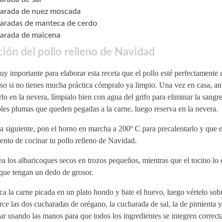
arada de nuez moscada
aradas de manteca de cerdo
arada de maicena
ión del pollo relleno de Navidad
y importante para elaborar esta receta que el pollo esté perfectamente
so si no tienes mucha práctica cómpralo ya limpio. Una vez en casa, an
lo en la nevera, límpialo bien con agua del grifo para eliminar la sangre
les plumas que queden pegadas a la carne, luego reserva en la nevera.
a siguiente, pon el horno en marcha a 200º C para precalentarlo y que es
nto de cocinar tu pollo relleno de Navidad.
a los albaricoques secos en trozos pequeños, mientras que el tocino lo 
 que tengan un dedo de grosor.
a la carne picada en un plato hondo y bate el huevo, luego vértelo sobr
ce las dos cucharadas de orégano, la cucharada de sal, la de pimienta 
r usando las manos para que todos los ingredientes se integren correct