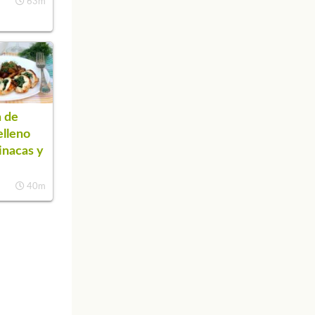
63m
 de
elleno
inacas y
40m