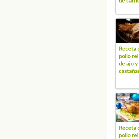
de carn
Receta 
pollo re
de ajo y
castaña
Receta 
pollo re