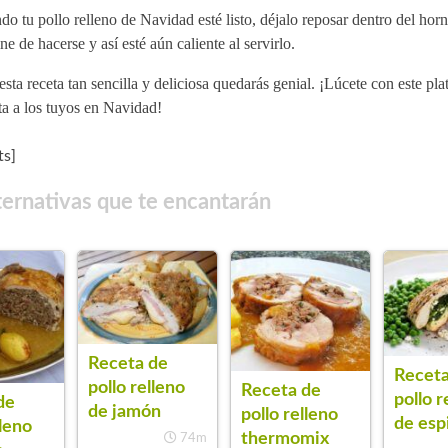
o tu pollo relleno de Navidad esté listo, déjalo reposar dentro del hor
ne de hacerse y así esté aún caliente al servirlo.
sta receta tan sencilla y deliciosa quedarás genial. ¡Lúcete con este plat
ta a los tuyos en Navidad!
s]
ternativas que te encantarán
Receta de
Receta
pollo relleno
Receta de
pollo r
de
de jamón
pollo relleno
de esp
lleno
thermomix
74m