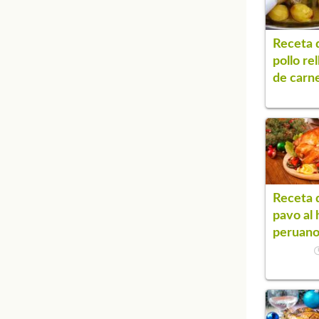
Receta 
pollo re
de carn
Receta 
pavo al
peruan