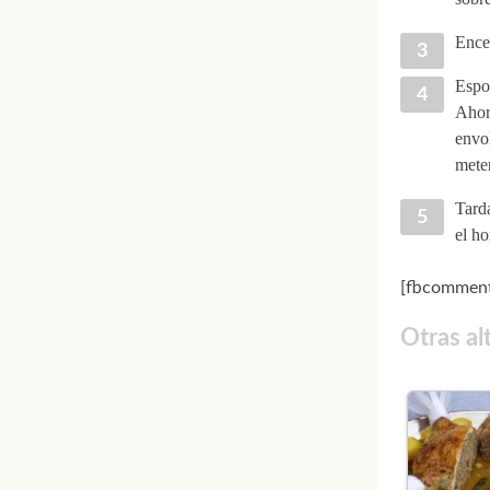
Encen
Espo
Ahor
envol
mete
Tard
el ho
[fbcomment
Otras al