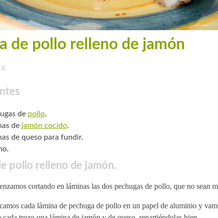
a de pollo relleno de jamón
4
ntes
hugas de
pollo
.
nas de
jamón cocido
.
nas de queso para fundir.
no.
e pollo relleno de jamón.
nzamos cortando en láminas las dos pechugas de pollo, que no sean m
camos cada lámina de pechuga de pollo en un papel de aluminio y va
 cada trozo una lámina de jamón y de queso, repartiéndolas bien.