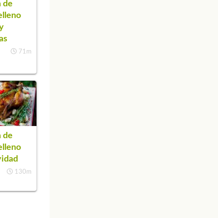
 de
elleno
 y
as
71m
 de
elleno
vidad
130m