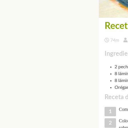
Recet
74m
Ingredie
2 pec
8 lámi
8 lámi
Oréga
Receta d
Come
Colo
sobre