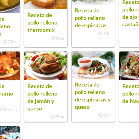
Receta
pollo r
Receta de
Receta de
de ajo
pollo relleno
de
pollo relleno
castañ
de espinacas
lleno
thermomix
e
63m
46m
74m
Receta de
de
Receta de
Receta
pollo relleno
 horno
pollo relleno
pollo r
de espinacas y
o
de jamón y
de Na
queso
queso
340min
40m
90m