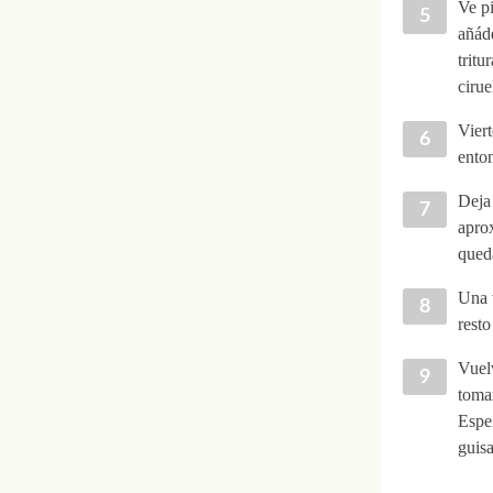
Ve pi
añáde
tritu
cirue
Viert
enton
Deja 
apro
queda
Una v
resto
Vuelv
tomar
Esper
guisa