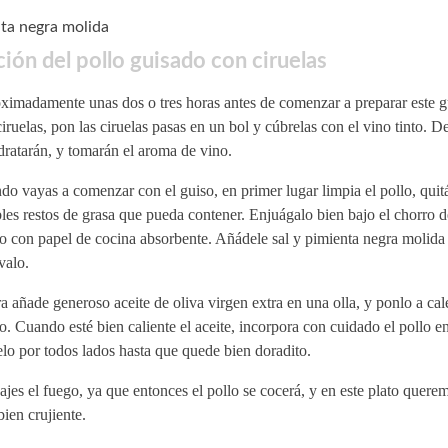
ta negra molida
ión del pollo guisado con ciruelas
ximadamente unas dos o tres horas antes de comenzar a preparar este g
iruelas, pon las ciruelas pasas en un bol y cúbrelas con el vino tinto. D
dratarán, y tomarán el aroma de vino.
o vayas a comenzar con el guiso, en primer lugar limpia el pollo, quit
les restos de grasa que pueda contener. Enjuágalo bien bajo el chorro de
o con papel de cocina absorbente. Añádele sal y pimienta negra molida 
valo.
 añade generoso aceite de oliva virgen extra en una olla, y ponlo a cal
. Cuando esté bien caliente el aceite, incorpora con cuidado el pollo en 
elo por todos lados hasta que quede bien doradito.
jes el fuego, ya que entonces el pollo se cocerá, y en este plato quere
ien crujiente.