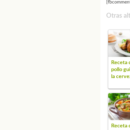
[fbcomment
Otras al
Receta 
pollo gu
la cerve
Receta 