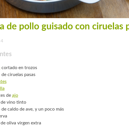
a de pollo guisado con ciruelas 
4
ntes
o
cortado en trozos
. de ciruelas pasas
tes
lla
tes de
ajo
 de vino tinto
 de caldo de ave, y un poco más
erva
 de oliva virgen extra