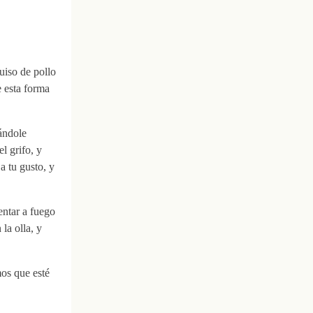
uiso de pollo
e esta forma
ándole
l grifo, y
a tu gusto, y
entar a fuego
la olla, y
mos que esté