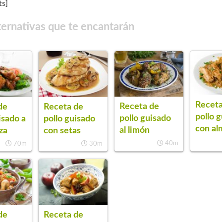
s]
ternativas que te encantarán
Receta
Receta de
de
Receta de
pollo 
pollo guisado
isado a
pollo guisado
con al
al limón
za
con setas
40m
70m
30m
de
Receta de