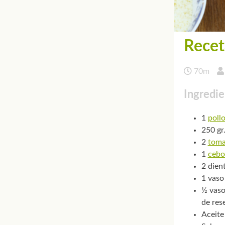
Recet
70m
Ingredie
1
poll
250 gr
2
toma
1
cebo
2 dien
1 vaso
½ vaso
de res
Aceite