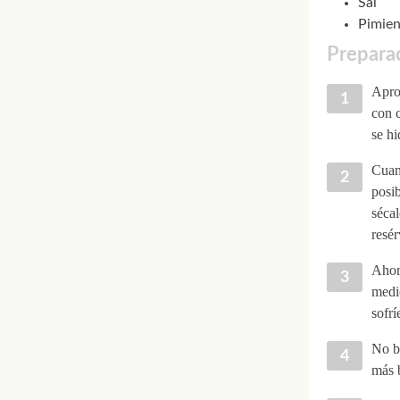
Sal
Pimien
Preparac
Apro
con c
se hi
Cuand
posib
sécal
resér
Ahora
medio
sofrí
No ba
más b