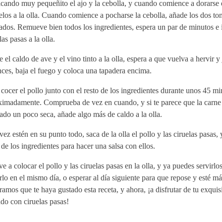
cando muy pequeñito el ajo y la cebolla, y cuando comience a dorarse e
los a la olla. Cuando comience a pocharse la cebolla, añade los dos to
rados. Remueve bien todos los ingredientes, espera un par de minutos e 
las pasas a la olla.
e el caldo de ave y el vino tinto a la olla, espera a que vuelva a hervir y 
ces, baja el fuego y coloca una tapadera encima.
cocer el pollo junto con el resto de los ingredientes durante unos 45 mi
ximadamente. Comprueba de vez en cuando, y si te parece que la carne
do un poco seca, añade algo más de caldo a la olla.
ez estén en su punto todo, saca de la olla el pollo y las ciruelas pasas, y
 de los ingredientes para hacer una salsa con ellos.
e a colocar el pollo y las ciruelas pasas en la olla, y ya puedes servirlo
lo en el mismo día, o esperar al día siguiente para que repose y esté má
amos que te haya gustado esta receta, y ahora, ¡a disfrutar de tu exquis
do con ciruelas pasas!