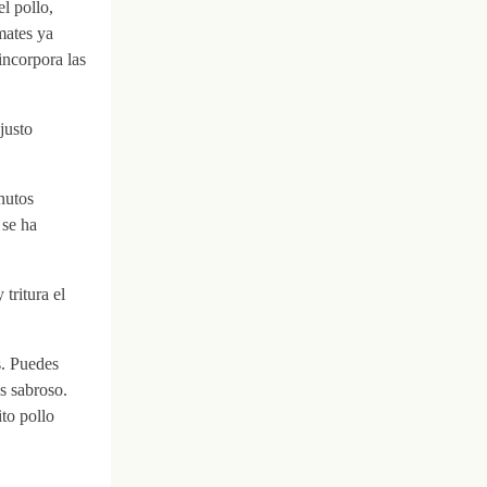
l pollo,
mates ya
incorpora las
justo
nutos
 se ha
 tritura el
s. Puedes
s sabroso.
ito pollo