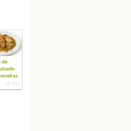
 de
guisado
mendras
55m