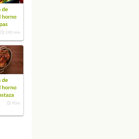
 de
l horno
pas
240 min
 de
l horno
ostaza
90m