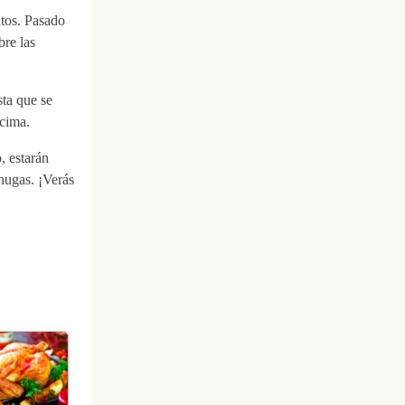
utos. Pasado
bre las
ta que se
ncima.
, estarán
hugas. ¡Verás