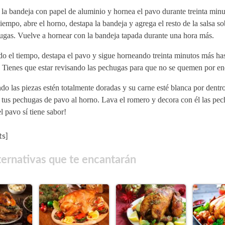
la bandeja con papel de aluminio y hornea el pavo durante treinta min
tiempo, abre el horno, destapa la bandeja y agrega el resto de la salsa so
ugas. Vuelve a hornear con la bandeja tapada durante una hora más.
o el tiempo, destapa el pavo y sigue horneando treinta minutos más has
. Tienes que estar revisando las pechugas para que no se quemen por e
o las piezas estén totalmente doradas y su carne esté blanca por dentro
s tus pechugas de pavo al horno. Lava el romero y decora con él las pec
l pavo sí tiene sabor!
s]
ternativas que te encantarán