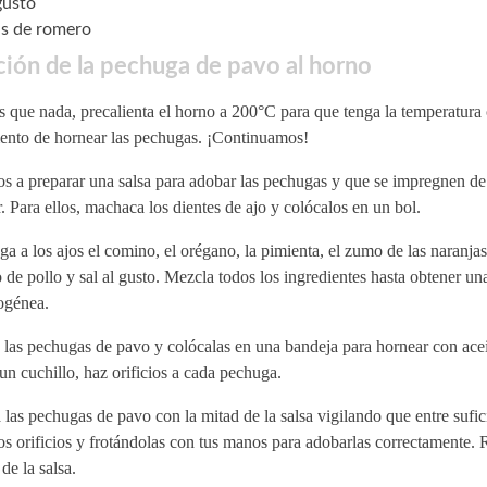
gusto
s de romero
ión de la pechuga de pavo al horno
 que nada, precalienta el horno a 200°C para que tenga la temperatura 
nto de hornear las pechugas. ¡Continuamos!
s a preparar una salsa para adobar las pechugas y que se impregnen d
. Para ellos, machaca los dientes de ajo y colócalos en un bol.
a a los ajos el comino, el orégano, la pimienta, el zumo de las naranjas, 
 de pollo y sal al gusto. Mezcla todos los ingredientes hasta obtener una
génea.
las pechugas de pavo y colócalas en una bandeja para hornear con acei
n cuchillo, haz orificios a cada pechuga.
las pechugas de pavo con la mitad de la salsa vigilando que entre sufic
os orificios y frotándolas con tus manos para adobarlas correctamente. 
 de la salsa.