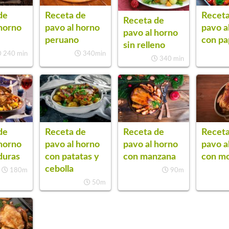
de
Receta de
Receta
Receta de
 horno
pavo al horno
pavo a
pavo al horno
peruano
con pa
sin relleno
240 min
340min
340 min
de
Receta de
Receta de
Receta
 horno
pavo al horno
pavo al horno
pavo a
duras
con patatas y
con manzana
con m
cebolla
180m
90m
50m