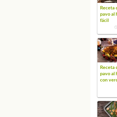
Receta 
pavo al
fácil
Receta 
pavo al
con ver