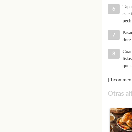
Tapa 
este 
pech
Pasad
dore
Cuand
lista
que e
[fbcomment
Otras al