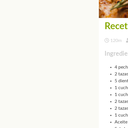
Recet
120m
Ingredie
4 pech
2 taza
5 dien
1 cuch
1 cuch
2 tazas
2 taza
1 cuch
Aceite