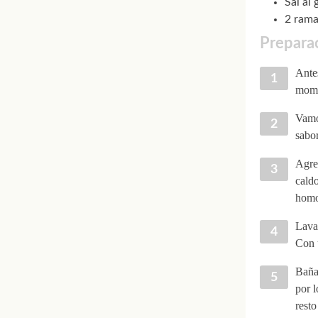
Sal al 
2 rama
Preparac
Antes
mome
Vamo
sabor
Agreg
caldo
homo
Lava 
Con u
Baña 
por l
resto