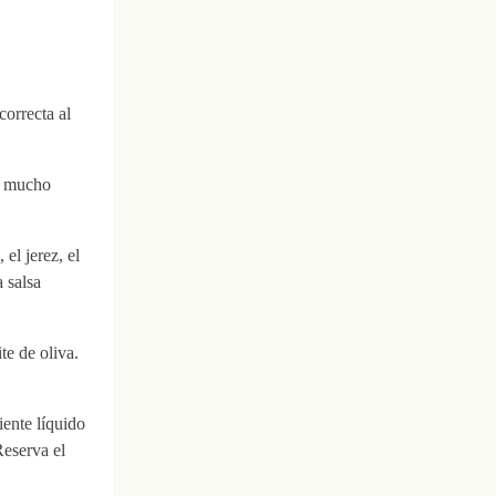
correcta al
e mucho
el jerez, el
 salsa
te de oliva.
iente líquido
Reserva el