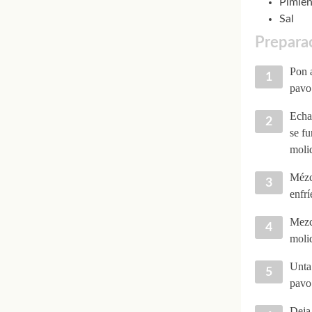
Pimien
Sal
Preparac
Pon a
pavo
Echa 
se fu
molid
Mézcl
enfrí
Mezcl
molid
Unta 
pavo 
Deja