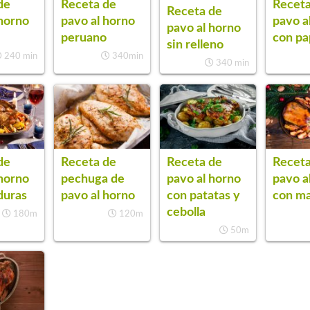
de
Receta de
Receta
Receta de
 horno
pavo al horno
pavo a
pavo al horno
peruano
con pa
sin relleno
240 min
340min
340 min
de
Receta de
Receta de
Receta
 horno
pechuga de
pavo al horno
pavo a
duras
pavo al horno
con patatas y
con m
cebolla
180m
120m
50m