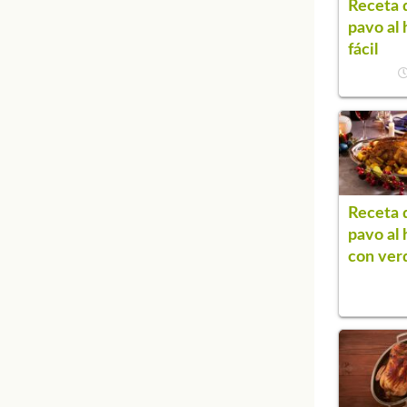
Receta 
pavo al
fácil
Receta 
pavo al
con ver