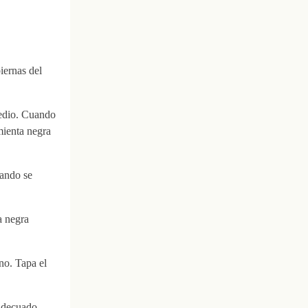
iernas del
medio. Cuando
imienta negra
uando se
ta negra
no. Tapa el
 adecuado