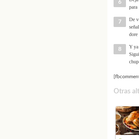
para 
De ve
señal
dore 
Y ya 
Sigui
chupa
[fbcomment
Otras al