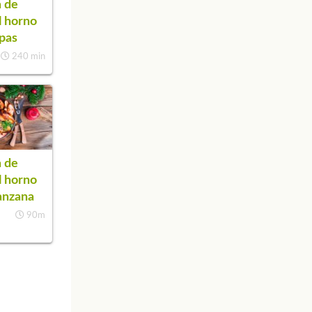
 de
l horno
pas
240 min
 de
l horno
anzana
90m