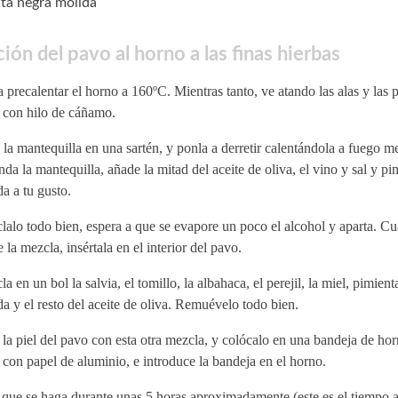
ta negra molida
ión del pavo al horno a las finas hierbas
 precalentar el horno a 160ºC. Mientras tanto, ve atando las alas y las p
 con hilo de cáñamo.
la mantequilla en una sartén, y ponla a derretir calentándola a fuego 
nda la mantequilla, añade la mitad del aceite de oliva, el vino y sal y p
a a tu gusto.
alo todo bien, espera a que se evapore un poco el alcohol y aparta. C
e la mezcla, insértala en el interior del pavo.
a en un bol la salvia, el tomillo, la albahaca, el perejil, la miel, pimien
a y el resto del aceite de oliva. Remuévelo todo bien.
la piel del pavo con esta otra mezcla, y colócalo en una bandeja de hor
con papel de aluminio, e introduce la bandeja en el horno.
 que se haga durante unas 5 horas aproximadamente (este es el tiempo