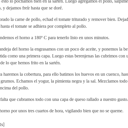
 esto lo pochamos bien en la sartén. Luego agregamos el pollo, salpim
, y dejamos freír hasta que se doré.
rado la carne de pollo, echad el tomate triturado y remover bien. Deja
hasta el tomate se adhiera por completo al pollo.
ndemos el horno a 180º C para tenerlo listo en unos minutos.
andeja del horno la engrasamos con un poco de aceite, y ponemos la be
rtida como una primera capa. Luego estas berenjenas las cubrimos con
de lo que hemos frito en la sartén.
 haremos la cobertura, para ello batimos los huevos en un cuenco, has
 grumos. Echamos el yogur, la pimienta negra y la sal. Mezclamos todo
ncima del pollo.
falta que cubramos todo con una capa de queso rallado a nuestro gusto
horno por unos tres cuartos de hora, vigilando bien que no se queme.
s]