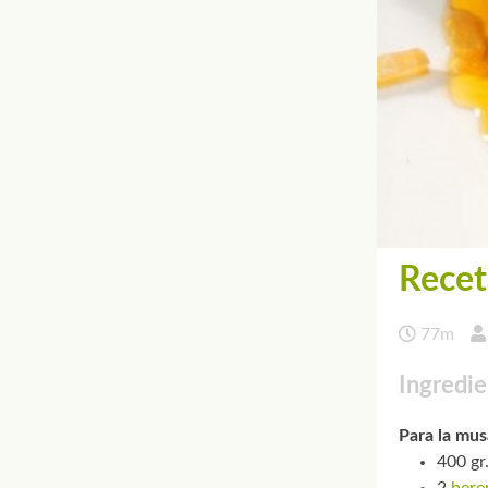
Recet
77m
Ingredie
Para la mus
400 gr
2
bere