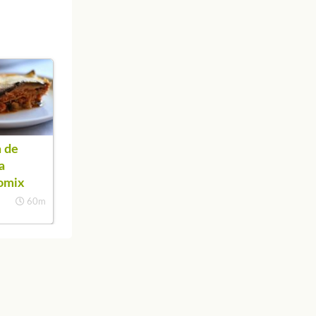
 de
a
omix
60m