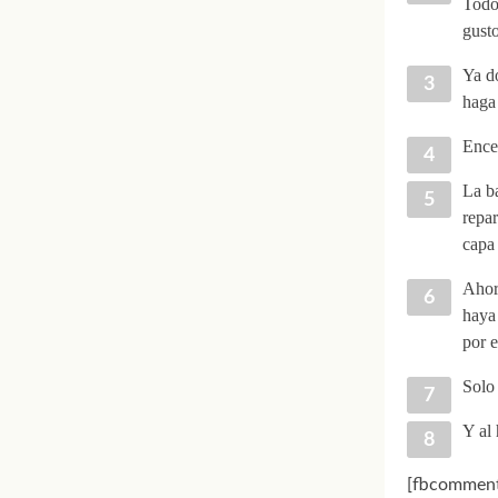
Todo
gusto
Ya do
haga 
Ence
La b
repa
capa 
Ahora
haya
por e
Solo 
Y al 
[fbcomment