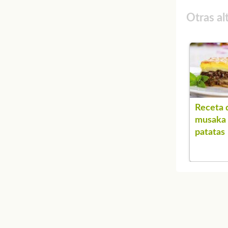
Otras al
Receta 
musaka
patatas