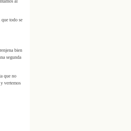
entamos al
d que todo se
renjena bien
 una segunda
ta que no
 y vertemos
.