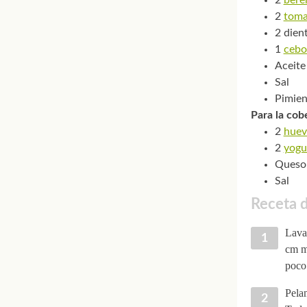
2
toma
2 dien
1
cebo
Aceite
Sal
Pimien
Para la cob
2
huev
2
yogu
Queso 
Sal
Receta d
Lavam
cm m
poco 
Pelam