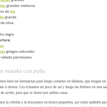
tes
grandes maduros
tes de
ajo
lla
grande
 de oliva
ta negra
ertura:
os
res
griegos naturales
rallado parmesano.
e musaka con pollo.
os bien las berenjenas para luego cortarlas en láminas, que tengan un
ás o menos. Les echamos un poco de sal y luego las freímos en una sa
de aceite, para que se doren por ambas caras.
os la cebolla y la troceamos en trozos pequeños, así como también pic