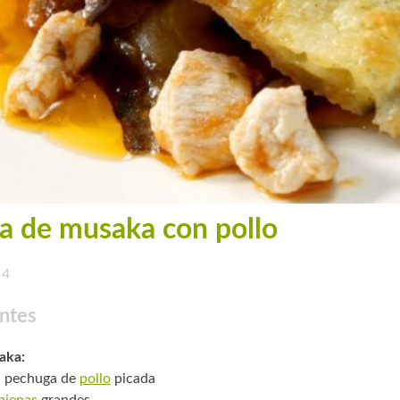
a de musaka con pollo
4
ntes
aka:
. pechuga de
pollo
picada
njenas
grandes