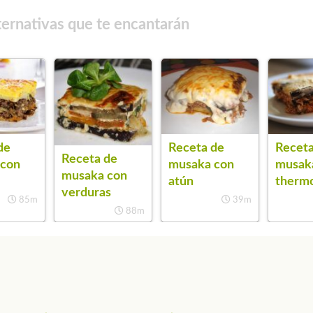
ternativas que te encantarán
de
Receta de
Receta
Receta de
 con
musaka con
musak
musaka con
atún
therm
verduras
85m
39m
88m