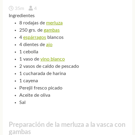
35m
4
Ingredientes
8 rodajas de
merluza
250 grs. de
gambas
4
espárragos
blancos
4 dientes de
ajo
1 cebolla
1 vaso de
vino blanco
2 vasos de caldo de pescado
1 cucharada de harina
1 cayena
Perejil fresco picado
Aceite de oliva
Sal
Preparación de la merluza a la vasca con
gambas