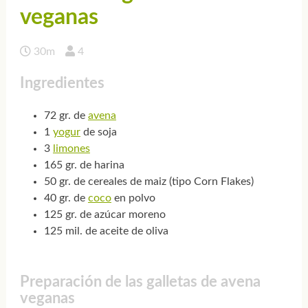
veganas
30m
4
Ingredientes
72 gr. de
avena
1
yogur
de soja
3
limones
165 gr. de harina
50 gr. de cereales de maiz (tipo Corn Flakes)
40 gr. de
coco
en polvo
125 gr. de azúcar moreno
125 mil. de aceite de oliva
Preparación de las galletas de avena
veganas