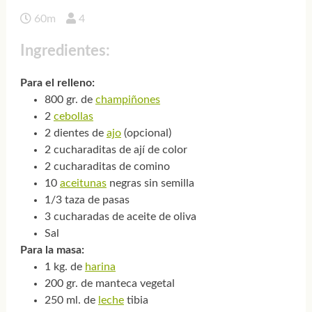
60m
4
Ingredientes:
Para el relleno:
800 gr. de
champiñones
2
cebollas
2 dientes de
ajo
(opcional)
2 cucharaditas de ají de color
2 cucharaditas de comino
10
aceitunas
negras sin semilla
1/3 taza de pasas
3 cucharadas de aceite de oliva
Sal
Para la masa:
1 kg. de
harina
200 gr. de manteca vegetal
250 ml. de
leche
tibia