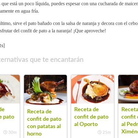
 que está un poco líquida, puedes espesar con una cucharada de maicen
amente en agua fría.
ltimo, sirve el pato bañado con la salsa de naranja y decora con el cebo
sfrutar del confit de pato a la naranja! ¡Que aproveche!
s]
ternativas que te encantarán
Receta de
de
Receta
Receta de
confit de pato
e pato
confit
confit de pato
al Oporto
al Ped
con patatas al
Ximén
25m
30m
horno