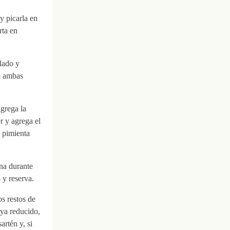
y picarla en
rta en
ilado y
e ambas
agrega la
r y agrega el
a pimienta
ina durante
 y reserva.
s restos de
ya reducido,
artén y, si