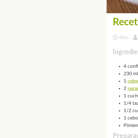
Recet
40m
Ingredie
4 conf
230 ml
1
cebo
2
nara
1 cuch
1/4 ta
1/2 c
1 cebo
Pimien
Preparac