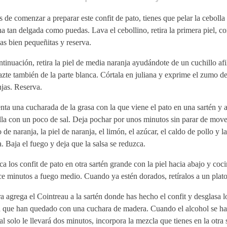
 de comenzar a preparar este confit de pato, tienes que pelar la cebolla 
na tan delgada como puedas. Lava el cebollino, retira la primera piel, co
as bien pequeñitas y reserva.
tinuación, retira la piel de media naranja ayudándote de un cuchillo af
zte también de la parte blanca. Córtala en juliana y exprime el zumo d
jas. Reserva.
nta una cucharada de la grasa con la que viene el pato en una sartén y 
la con un poco de sal. Deja pochar por unos minutos sin parar de move
de naranja, la piel de naranja, el limón, el azúcar, el caldo de pollo y l
. Baja el fuego y deja que la salsa se reduzca.
a los confit de pato en otra sartén grande con la piel hacia abajo y coc
e minutos a fuego medio. Cuando ya estén dorados, retíralos a un plato
 agrega el Cointreau a la sartén donde has hecho el confit y desglasa lo
a que han quedado con una cuchara de madera. Cuando el alcohol se ha
al solo le llevará dos minutos, incorpora la mezcla que tienes en la otra s