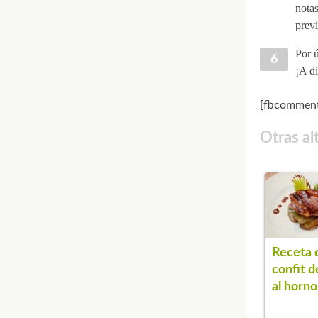
notas
previ
Por ú
¡A di
[fbcomment
Otras al
Receta 
confit d
al horno