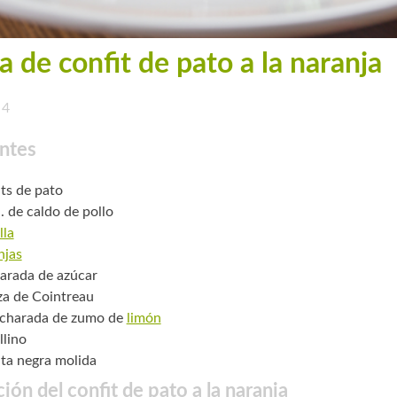
a de confit de pato a la naranja
4
ntes
its de pato
. de caldo de pollo
lla
njas
arada de azúcar
za de Cointreau
ucharada de zumo de
limón
llino
ta negra molida
ión del confit de pato a la naranja