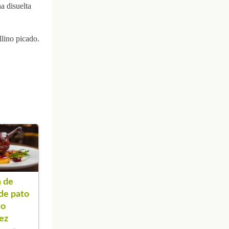
a disuelta
llino picado.
 de
 de pato
ro
ez