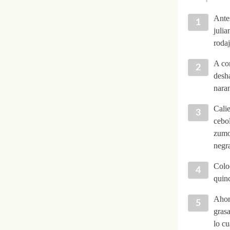
Antes
julia
rodaj
A con
desha
naran
Calie
cebol
zumo 
negra
Coloc
quinc
Ahora
gras
lo cu