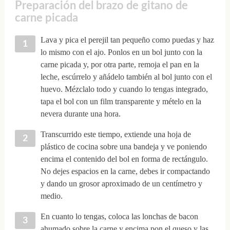
Preparación del brazo de gitano de
carne picada
Lava y pica el perejil tan pequeño como puedas y haz
lo mismo con el ajo. Ponlos en un bol junto con la
carne picada y, por otra parte, remoja el pan en la
leche, escúrrelo y añádelo también al bol junto con el
huevo. Mézclalo todo y cuando lo tengas integrado,
tapa el bol con un film transparente y mételo en la
nevera durante una hora.
Transcurrido este tiempo, extiende una hoja de
plástico de cocina sobre una bandeja y ve poniendo
encima el contenido del bol en forma de rectángulo.
No dejes espacios en la carne, debes ir compactando
y dando un grosor aproximado de un centímetro y
medio.
En cuanto lo tengas, coloca las lonchas de bacon
ahumado sobre la carne y encima pon el queso y las