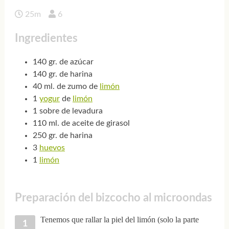
25m
6
Ingredientes
140 gr. de azúcar
140 gr. de harina
40 ml. de zumo de
limón
1
yogur
de
limón
1 sobre de levadura
110 ml. de aceite de girasol
250 gr. de harina
3
huevos
1
limón
Preparación del bizcocho al microondas
Tenemos que rallar la piel del limón (solo la parte