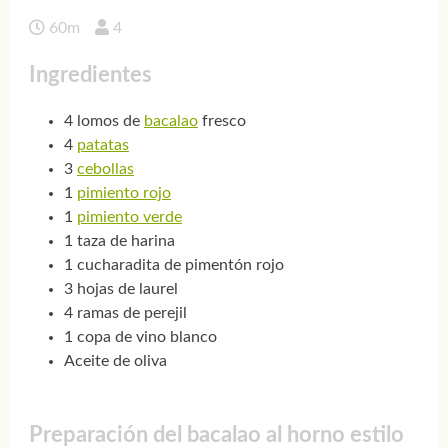
60m
4
Ingredientes
4 lomos de
bacalao
fresco
4
patatas
3
cebollas
1
pimiento rojo
1
pimiento verde
1 taza de harina
1 cucharadita de pimentón rojo
3 hojas de laurel
4 ramas de perejil
1 copa de vino blanco
Aceite de oliva
Preparación del bacalao al horno estilo