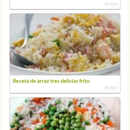
43m
Receta de arroz tres delicias frito
45m