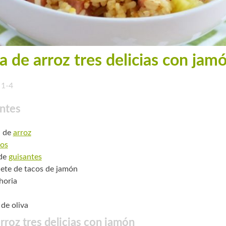
a de arroz tres delicias con jam
1-4
ntes
. de
arroz
os
 de
guisantes
ete de tacos de jamón
horia
 de oliva
rroz tres delicias con jamón