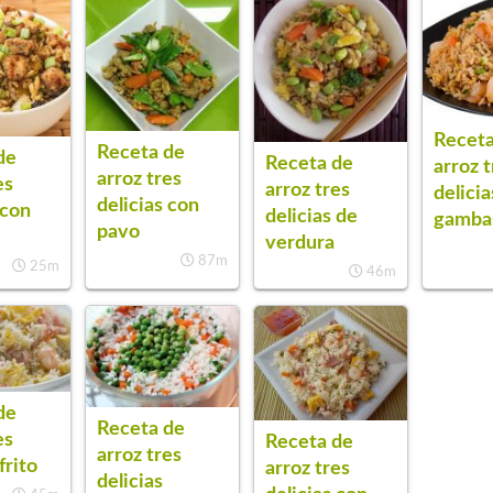
Receta
Receta de
de
Receta de
arroz 
arroz tres
es
arroz tres
delici
delicias con
 con
delicias de
gamba
pavo
verdura
87m
25m
46m
de
Receta de
es
Receta de
arroz tres
frito
arroz tres
delicias