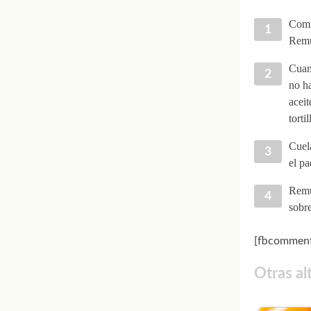
Comie
Remu
Cuan
no h
aceit
torti
Cuela
el pa
Remue
sobre
[fbcomment
Otras al