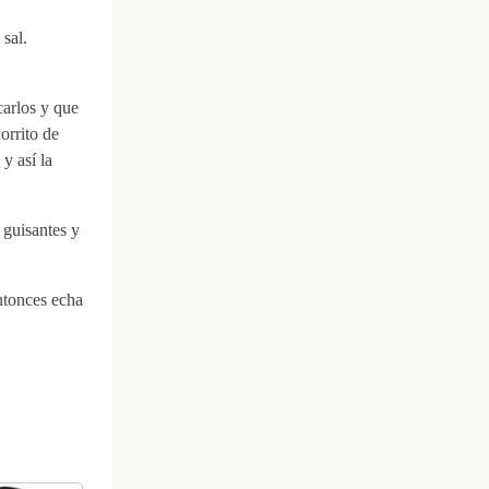
sal.
carlos y que
orrito de
y así la
 guisantes y
ntonces echa