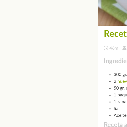
Recet
46m
Ingredie
300 gr
2
huev
50 gr.
1 paqu
1 zana
Sal
Aceite
Receta a