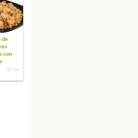
 de
tres
as con
s
43m